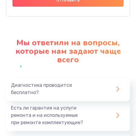
400 руб.
Заказать
Замена аккумулятора
400 руб.
Мы ответили на вопросы,
Заказать
которые нам задают чаще
всего
Замена USB порта
400 руб.
Заказать
Диагностика проводится
бесплатно?
Ремонт встроенного дальномера и других
устройств
Есть ли гарантия на услуги
550 руб.
ремонта и на используемые
Заказать
при ремонте комплектующие?