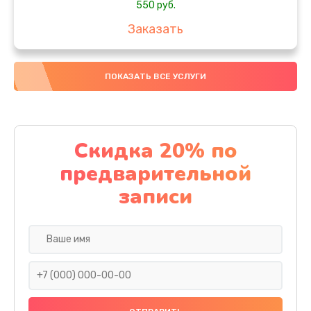
550 руб.
Заказать
Ремонт датчика синхроимпульсов
ПОКАЗАТЬ ВСЕ УСЛУГИ
1350 руб.
Заказать
Ремонт оптики
Скидка 20% по
1800 руб.
предварительной
Заказать
записи
Восстановление питания
450 руб.
Заказать
Обновление ПО