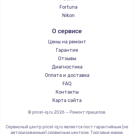
Ремонт прицелов Hikmicro
Fortuna
Ремонт прицелов IWT
Nikon
Ремонт прицелов Guide
Nikko
О сервисе
Ремонт прицелов NNPO
Artelv
Ремонт прицелов Taigan
Hakko
Цены на ремонт
Ремонт прицелов Thermal Scope
HALES
Гарантия
Ремонт прицелов ConoTech
Leica
Отзывы
Ремонт прицелов Легат
Vector Optics
Диагностика
Ремонт прицелов Athlon
Carl Zeiss
Оплата и доставка
Zeiss
FAQ
AGM Global Vision
Контакты
Pilad
Карта сайта
Arkon
© pricel-iq.ru
2026
— Ремонт прицелов.
ANYSMART
FLIR
Сервисный центр pricel-iq.ru является пост гарантийным (не
Venox
авторизованным) сервисным центром. Торговые марки,