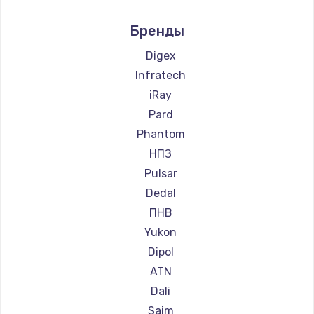
Ремонт прицелов Nikko
Бренды
Ремонт прицелов Artelv
Ремонт прицелов Hakko
Digex
Ремонт прицелов HALES
Infratech
Ремонт прицелов Leica
iRay
Ремонт прицелов Vector Optics
Pard
Ремонт прицелов Carl Zeiss
Phantom
Ремонт прицелов Zeiss
НПЗ
Ремонт прицелов AGM Global Vision
Pulsar
Ремонт прицелов Pilad
Dedal
Ремонт прицелов Arkon
ПНВ
Ремонт прицелов ANYSMART
Yukon
Ремонт прицелов FLIR
Dipol
Ремонт прицелов Venox
ATN
Ремонт прицелов Holosun
Dali
Ремонт прицелов MAKdot
Saim