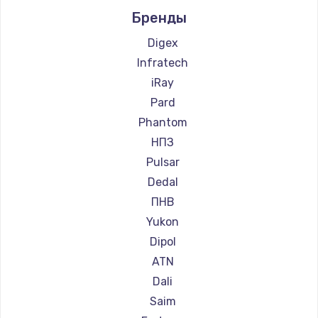
Ремонт прицелов Nikko
Бренды
Ремонт прицелов Artelv
Ремонт прицелов Hakko
Digex
Ремонт прицелов HALES
Infratech
Ремонт прицелов Leica
iRay
Ремонт прицелов Vector Optics
Pard
Ремонт прицелов Carl Zeiss
Phantom
Ремонт прицелов Zeiss
НПЗ
Ремонт прицелов AGM Global Vision
Pulsar
Ремонт прицелов Pilad
Dedal
Ремонт прицелов Arkon
ПНВ
Ремонт прицелов ANYSMART
Yukon
Ремонт прицелов FLIR
Dipol
Ремонт прицелов Venox
ATN
Ремонт прицелов Holosun
Dali
Ремонт прицелов MAKdot
Saim