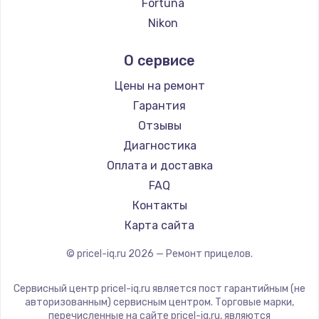
Ремонт прицелов Hikmicro
Fortuna
Ремонт прицелов IWT
Nikon
Ремонт прицелов Guide
Nikko
О сервисе
Ремонт прицелов NNPO
Artelv
Ремонт прицелов Taigan
Hakko
Цены на ремонт
Ремонт прицелов Thermal Scope
HALES
Гарантия
Ремонт прицелов ConoTech
Leica
Отзывы
Ремонт прицелов Легат
Vector Optics
Диагностика
Ремонт прицелов Athlon
Carl Zeiss
Оплата и доставка
Zeiss
FAQ
AGM Global Vision
Контакты
Pilad
Карта сайта
Arkon
© pricel-iq.ru
2026
— Ремонт прицелов.
ANYSMART
FLIR
Сервисный центр pricel-iq.ru является пост гарантийным (не
Venox
авторизованным) сервисным центром. Торговые марки,
перечисленные на сайте pricel-iq.ru, являются