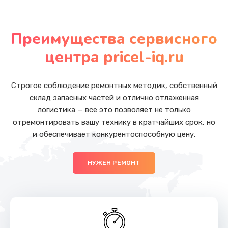
Замена USB порта
Преимущества сервисного
от 400 руб.
центра pricel-iq.ru
Заказать
Калибровка и настройка
Строгое соблюдение ремонтных методик, собственный
от 550 руб.
склад запасных частей и отлично отлаженная
логистика — все это позволяет не только
Заказать
отремонтировать вашу технику в кратчайших срок, но
и обеспечивает конкурентоспособную цену.
Ремонт капиллярной трубки
от 400 руб.
НУЖЕН РЕМОНТ
Заказать