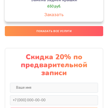
650 руб.
Заказать
Замена аккумулятора
ПОКАЗАТЬ ВСЕ УСЛУГИ
4000 руб.
Заказать
Замена материнской платы
Скидка 20% по
1100 руб.
предварительной
Заказать
записи
Замена масла
750 руб.
Заказать
Замена праймера