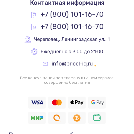
Контактная информация
1200 руб.
Заказать
+7 (800) 101-16-70
+7 (800) 101-16-70
Замена реле
1000 руб.
Череповец
,
 Ленинградская ул., 1
Заказать
Ежедневно с 9:00 до 21:00
Замена термопредохранителя
info@pricel-iq.ru
700 руб.
Заказать
Все консультации по телефону в нашем сервисе
совершенно бесплатны
Замена ТЭНа
2500 руб.
Заказать
Замена шнура