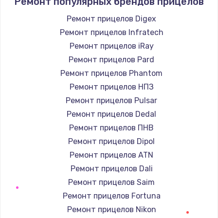
Ремонт популярных брендов прицелов
1400 руб.
Заказать
Ремонт прицелов Digex
Ремонт прицелов Infratech
Замена / ремонт электронного модуля
Ремонт прицелов iRay
управления
Ремонт прицелов Pard
600 руб.
Ремонт прицелов Phantom
Заказать
Ремонт прицелов НПЗ
Ремонт прицелов Pulsar
Замена конфорки
Ремонт прицелов Dedal
1100 руб.
Ремонт прицелов ПНВ
Заказать
Ремонт прицелов Dipol
Ремонт прицелов ATN
Замена платы сенсора
Ремонт прицелов Dali
900 руб.
Ремонт прицелов Saim
Заказать
Ремонт прицелов Fortuna
Ремонт прицелов Nikon
Замена регулятора режимов конфорки