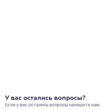
2500 руб.
Заказать
Замена видеоадаптера (видеокарты)
1800 руб.
Заказать
Замена, перепайка чипа
1300 руб.
Заказать
Замена HDMI-разъема
650 руб.
Заказать
У вас остались вопросы?
Если у вас остались вопросы напишите нам,
Замена/Pемонт карбюратора