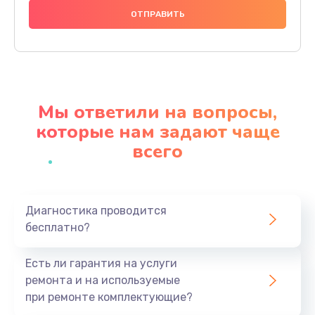
1000 руб.
Заказать
Ремонт материнской платы
4500 руб.
Мы ответили на вопросы,
Заказать
которые нам задают чаще
всего
Профилактическая чистка
1000 руб.
Заказать
Диагностика проводится
бесплатно?
Прошивка BIOS
1920 руб.
Есть ли гарантия на услуги
Заказать
ремонта и на используемые
при ремонте комплектующие?
Замена северного моста