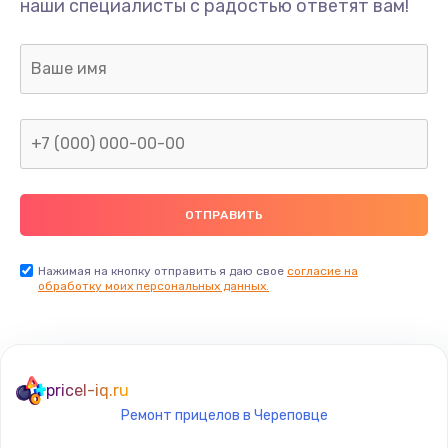
наши специалисты с радостью ответят вам!
1300 руб.
Заказать
Ремонт капиллярной трубки
400 руб.
Заказать
Замена блока питания
1000 руб.
Заказать
Нажимая на кнопку отправить я даю свое
согласие на
обработку моих персональных данных.
Прошивка / разблокировка
900 руб.
Заказать
pricel-iq.ru
Ремонт прицелов в Череповце
Замена термостата