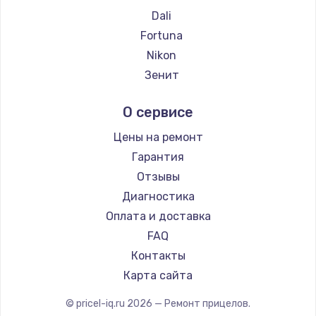
Ремонт прицелов Holosun
Dali
Ремонт прицелов MAKdot
Fortuna
Ремонт прицелов Hikmicro
Nikon
Ремонт прицелов IWT
Зенит
Ремонт прицелов Guide
Nikko
О сервисе
Ремонт прицелов NNPO
Artelv
Ремонт прицелов Taigan
Hakko
Цены на ремонт
Ремонт прицелов Thermal Scope
HALES
Гарантия
Ремонт прицелов ConoTech
Leica
Отзывы
Ремонт прицелов Легат
Vector Optics
Диагностика
Ремонт прицелов Athlon
Carl Zeiss
Оплата и доставка
Zeiss
FAQ
AGM Global Vision
Контакты
Pilad
Карта сайта
Arkon
© pricel-iq.ru
2026
— Ремонт прицелов.
ANYSMART