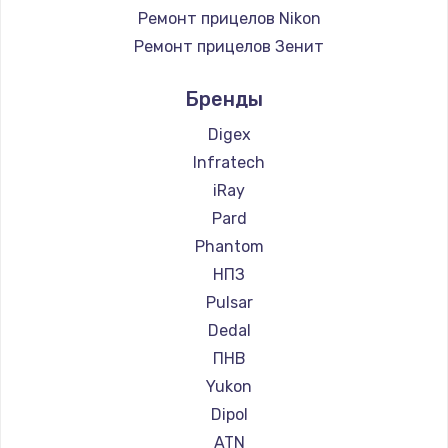
Ремонт прицелов Nikon
Ремонт прицелов Зенит
Ремонт прицелов Nikko
Бренды
Ремонт прицелов Artelv
Ремонт прицелов Hakko
Digex
Ремонт прицелов HALES
Infratech
Ремонт прицелов Leica
iRay
Ремонт прицелов Vector Optics
Pard
Ремонт прицелов Carl Zeiss
Phantom
Ремонт прицелов Zeiss
НПЗ
Ремонт прицелов AGM Global Vision
Pulsar
Ремонт прицелов Pilad
Dedal
Ремонт прицелов Arkon
ПНВ
Ремонт прицелов ANYSMART
Yukon
Ремонт прицелов FLIR
Dipol
Ремонт прицелов Venox
ATN