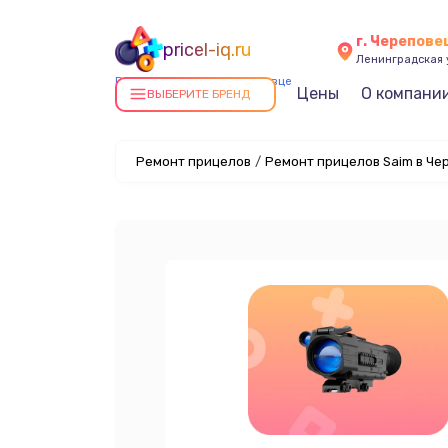
г. Черепове
pricel-iq.ru
Ленинградская у
Ремонт прицелов в Череповце
Цены
О компани
ВЫБЕРИТЕ БРЕНД
Ремонт прицелов
/
Ремонт прицелов Saim в Че