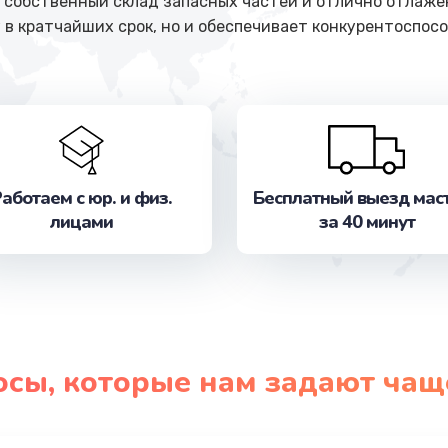
собственный склад запасных частей и отлично отлажен
 в кратчайших срок, но и обеспечивает конкурентоспосо
аботаем с юр. и физ.
Бесплатный выезд мас
лицами
за 40 минут
осы, которые нам задают чащ