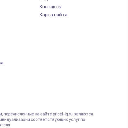
Контакты
Карта сайта
na
т
S
 перечисленные на сайте pricel-iq.ru, являются
дивидуализации соответствующих услуг по
ателя
 Optics