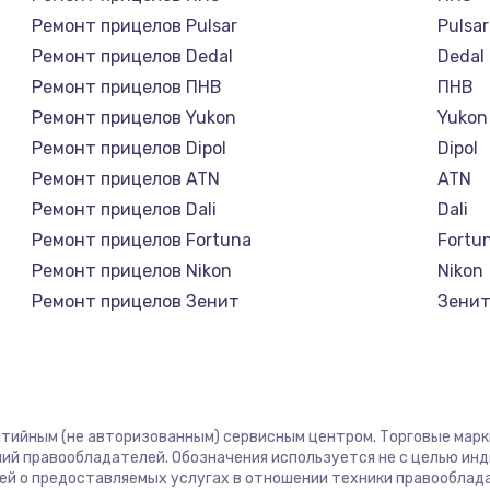
Ремонт прицелов Pulsar
Pulsar
Ремонт прицелов Dedal
Dedal
Ремонт прицелов ПНВ
ПНВ
Ремонт прицелов Yukon
Yukon
Ремонт прицелов Dipol
Dipol
Ремонт прицелов ATN
ATN
Ремонт прицелов Dali
Dali
Ремонт прицелов Fortuna
Fortu
Ремонт прицелов Nikon
Nikon
Ремонт прицелов Зенит
Зени
Ремонт прицелов Nikko
Nikko
Ремонт прицелов Artelv
Artelv
Ремонт прицелов Hakko
Hakko
Ремонт прицелов HALES
HALE
антийным (не авторизованным) сервисным центром. Торговые марки,
Ремонт прицелов Leica
Leica
ий правообладателей. Обозначения используется не с целью ин
ей о предоставляемых услугах в отношении техники правооблад
Ремонт прицелов Vector Optics
Vector