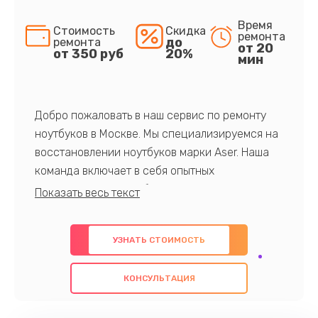
Время
Стоимость
Скидка
ремонта
до
ремонта
от 20
от 350 руб
20%
мин
Добро пожаловать в наш сервис по ремонту
ноутбуков в Москве. Мы специализируемся на
восстановлении ноутбуков марки Aser. Наша
команда включает в себя опытных
профессионалов с обширными знаниями и
многолетним опытом в данной области. Мы
предлагаем быстрый и качественный ремонт с
УЗНАТЬ СТОИМОСТЬ
использованием оригинальных компонентов, а
также гарантируем качество всех
КОНСУЛЬТАЦИЯ
проведенных работ. Наша цель - предоставить
клиентам надежное и профессиональное