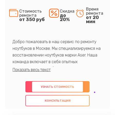
Время
Стоимость
Скидка
ремонта
до
ремонта
от 20
от 350 руб
20%
мин
Добро пожаловать в наш сервис по ремонту
ноутбуков в Москве. Мы специализируемся на
восстановлении ноутбуков марки Aser. Наша
команда включает в себя опытных
профессионалов с обширными знаниями и
многолетним опытом в данной области. Мы
предлагаем быстрый и качественный ремонт с
УЗНАТЬ СТОИМОСТЬ
использованием оригинальных компонентов, а
также гарантируем качество всех
КОНСУЛЬТАЦИЯ
проведенных работ. Наша цель - предоставить
клиентам надежное и профессиональное