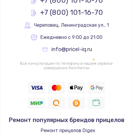
+7 (800) 101-16-70
+7 (800) 101-16-70
Замена реле
1000 руб.
Череповец
,
 Ленинградская ул., 1
Заказать
Ежедневно с 9:00 до 21:00
Замена термопредохранителя
info@pricel-iq.ru
700 руб.
Заказать
Все консультации по телефону в нашем сервисе
совершенно бесплатны
Замена ТЭНа
2500 руб.
Заказать
Замена шнура
Ремонт популярных брендов прицелов
1400 руб.
Заказать
Ремонт прицелов Digex