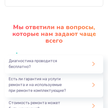
Заказать
Ремонт материнской платы
4500 руб.
Мы ответили на вопросы,
Заказать
которые нам задают чаще
всего
Профилактическая чистка
1000 руб.
Заказать
Диагностика проводится
бесплатно?
Прошивка BIOS
1920 руб.
Есть ли гарантия на услуги
Заказать
ремонта и на используемые
при ремонте комплектующие?
Замена северного моста
1440 руб.
Стоимость ремонта может