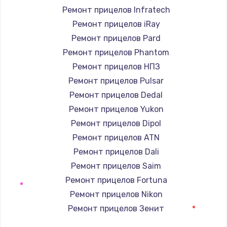
Ремонт прицелов Infratech
Замена / ремонт электронного модуля
Ремонт прицелов iRay
управления
Ремонт прицелов Pard
600 руб.
Ремонт прицелов Phantom
Заказать
Ремонт прицелов НПЗ
Ремонт прицелов Pulsar
Замена конфорки
Ремонт прицелов Dedal
1100 руб.
Ремонт прицелов Yukon
Заказать
Ремонт прицелов Dipol
Ремонт прицелов ATN
Замена платы сенсора
Ремонт прицелов Dali
900 руб.
Ремонт прицелов Saim
Заказать
Ремонт прицелов Fortuna
Ремонт прицелов Nikon
Замена регулятора режимов конфорки
Ремонт прицелов Зенит
900 руб.
Ремонт прицелов Nikko