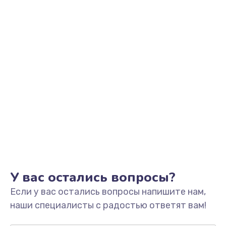
Заказать
Замена видеоадаптера (видеокарты)
1800 руб.
Заказать
Замена, перепайка чипа
1300 руб.
Заказать
Замена HDMI-разъема
650 руб.
Заказать
У вас остались вопросы?
Если у вас остались вопросы напишите нам,
Замена/Pемонт карбюратора
наши специалисты с радостью ответят вам!
1300 руб.
Заказать