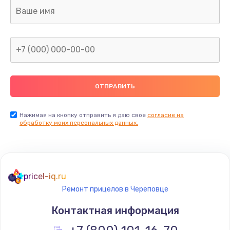
Ремонт капиллярной трубки
400 руб.
Заказать
Замена блока питания
1000 руб.
Заказать
Нажимая на кнопку отправить я даю свое
согласие на
обработку моих персональных данных.
Прошивка / разблокировка
900 руб.
Заказать
pricel-iq.ru
Ремонт прицелов в Череповце
Замена термостата
Контактная информация
1200 руб.
Заказать