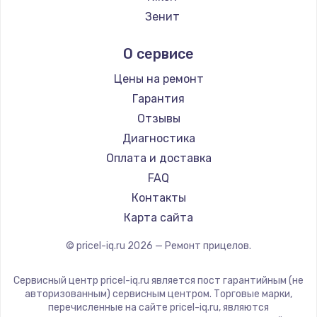
Заказать
Ремонт прицелов IWT
Зенит
Ремонт прицелов Guide
Замена электроконфорки
Nikko
О сервисе
Ремонт прицелов NNPO
1300 руб.
Artelv
Ремонт прицелов Taigan
Hakko
Заказать
Цены на ремонт
Ремонт прицелов Thermal Scope
HALES
Гарантия
Ремонт прицелов ConoTech
Техобслуживание
Leica
Отзывы
Ремонт прицелов Легат
900 руб.
Vector Optics
Диагностика
Ремонт прицелов Athlon
Carl Zeiss
Заказать
Оплата и доставка
Zeiss
FAQ
Установка / подключение / демонтаж
AGM Global Vision
Контакты
1300 руб.
Pilad
Карта сайта
Arkon
Заказать
© pricel-iq.ru
2026
— Ремонт прицелов.
ANYSMART
Прошивка
FLIR
Сервисный центр pricel-iq.ru является пост гарантийным (не
1400 руб.
Venox
авторизованным) сервисным центром. Торговые марки,
перечисленные на сайте pricel-iq.ru, являются
Holosun
Заказать