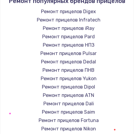
Ремонт популярных брендов прицелов
1400 руб.
Заказать
Ремонт прицелов Digex
Ремонт прицелов Infratech
Замена / ремонт электронного модуля
Ремонт прицелов iRay
управления
Ремонт прицелов Pard
600 руб.
Ремонт прицелов НПЗ
Заказать
Ремонт прицелов Pulsar
Ремонт прицелов Dedal
Замена конфорки
Ремонт прицелов ПНВ
1100 руб.
Ремонт прицелов Yukon
Заказать
Ремонт прицелов Dipol
Ремонт прицелов ATN
Замена платы сенсора
Ремонт прицелов Dali
900 руб.
Ремонт прицелов Saim
Заказать
Ремонт прицелов Fortuna
Ремонт прицелов Nikon
Замена регулятора режимов конфорки