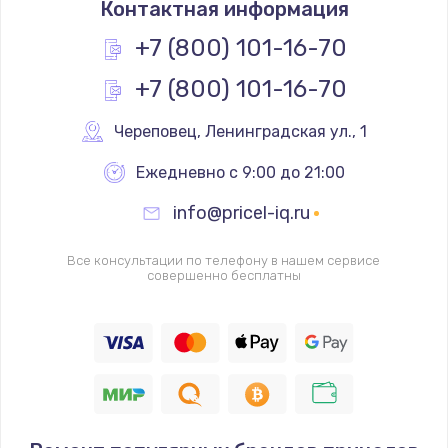
Контактная информация
1200 руб.
Заказать
+7 (800) 101-16-70
+7 (800) 101-16-70
Замена реле
1000 руб.
Череповец
,
 Ленинградская ул., 1
Заказать
Ежедневно с 9:00 до 21:00
Замена термопредохранителя
info@pricel-iq.ru
700 руб.
Заказать
Все консультации по телефону в нашем сервисе
совершенно бесплатны
Замена ТЭНа
2500 руб.
Заказать
Замена шнура