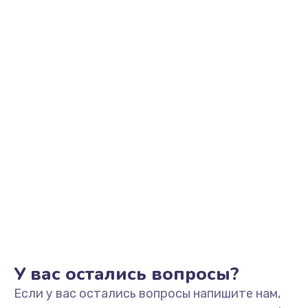
2500 руб.
Заказать
Замена видеоадаптера (видеокарты)
1800 руб.
Заказать
Замена, перепайка чипа
1300 руб.
Заказать
Замена HDMI-разъема
650 руб.
Заказать
У вас остались вопросы?
Если у вас остались вопросы напишите нам,
Замена/Pемонт карбюратора