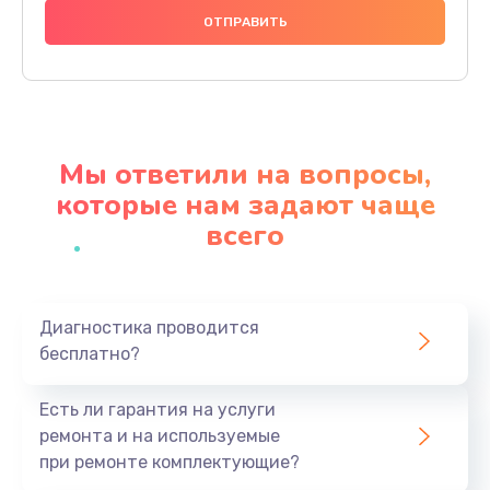
1000 руб.
Заказать
Ремонт материнской платы
4500 руб.
Мы ответили на вопросы,
Заказать
которые нам задают чаще
всего
Профилактическая чистка
1000 руб.
Заказать
Диагностика проводится
бесплатно?
Прошивка BIOS
1920 руб.
Есть ли гарантия на услуги
Заказать
ремонта и на используемые
при ремонте комплектующие?
Замена северного моста