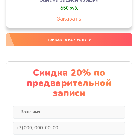
650 руб.
Заказать
Замена аккумулятора
ПОКАЗАТЬ ВСЕ УСЛУГИ
4000 руб.
Заказать
Замена материнской платы
Скидка 20% по
1100 руб.
предварительной
Заказать
записи
Замена масла
750 руб.
Заказать
Замена праймера