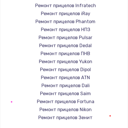
Ремонт прицелов Infratech
Замена / ремонт электронного модуля
Ремонт прицелов iRay
управления
Ремонт прицелов Phantom
600 руб.
Ремонт прицелов НПЗ
Заказать
Ремонт прицелов Pulsar
Ремонт прицелов Dedal
Замена конфорки
Ремонт прицелов ПНВ
1100 руб.
Ремонт прицелов Yukon
Заказать
Ремонт прицелов Dipol
Ремонт прицелов ATN
Замена платы сенсора
Ремонт прицелов Dali
900 руб.
Ремонт прицелов Saim
Заказать
Ремонт прицелов Fortuna
Ремонт прицелов Nikon
Замена регулятора режимов конфорки
Ремонт прицелов Зенит
900 руб.
Ремонт прицелов Nikko