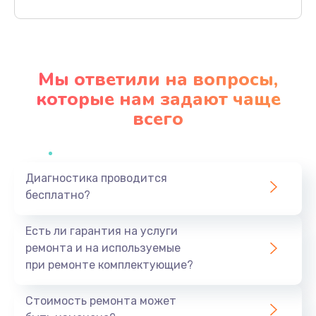
Заказать
Ремонт материнской платы
4500 руб.
Мы ответили на вопросы,
Заказать
которые нам задают чаще
всего
Профилактическая чистка
1000 руб.
Заказать
Диагностика проводится
бесплатно?
Прошивка BIOS
1920 руб.
Есть ли гарантия на услуги
Заказать
ремонта и на используемые
при ремонте комплектующие?
Замена северного моста
1440 руб.
Стоимость ремонта может