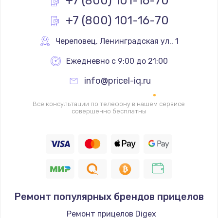
+7 (800) 101-16-70
+7 (800) 101-16-70
Замена реле
1000 руб.
Череповец
,
 Ленинградская ул., 1
Заказать
Ежедневно с 9:00 до 21:00
Замена термопредохранителя
info@pricel-iq.ru
700 руб.
Заказать
Все консультации по телефону в нашем сервисе
совершенно бесплатны
Замена ТЭНа
2500 руб.
Заказать
Замена шнура
Ремонт популярных брендов прицелов
1400 руб.
Заказать
Ремонт прицелов Digex