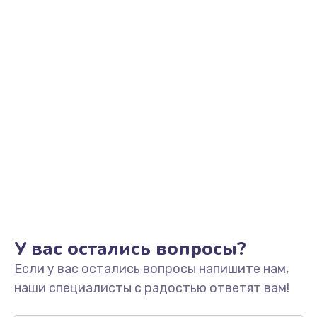
Заказать
Замена видеоадаптера (видеокарты)
1800 руб.
Заказать
Замена, перепайка чипа
1300 руб.
Заказать
Замена HDMI-разъема
650 руб.
Заказать
У вас остались вопросы?
Если у вас остались вопросы напишите нам,
Замена/Pемонт карбюратора
наши специалисты с радостью ответят вам!
1300 руб.
Заказать