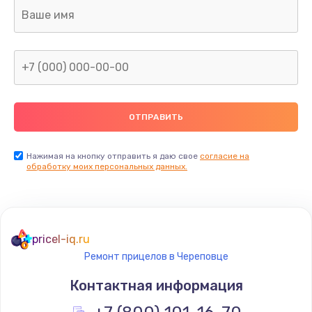
Ремонт капиллярной трубки
400 руб.
Заказать
Замена блока питания
1000 руб.
Заказать
Нажимая на кнопку отправить я даю свое
согласие на
обработку моих персональных данных.
Прошивка / разблокировка
900 руб.
Заказать
pricel-iq.ru
Ремонт прицелов в Череповце
Замена термостата
Контактная информация
1200 руб.
Заказать