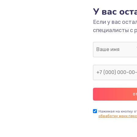
У вас ос
700 руб.
Заказ
Если у вас оста
специалисты с 
2500 руб.
Заказ
1400 руб.
Заказ
модуля
600 руб.
Заказ
1100 руб.
Заказ
900 руб.
Заказ
Нажимая на кнопку о
обработку моих перс
нфорки
900 руб.
Заказ