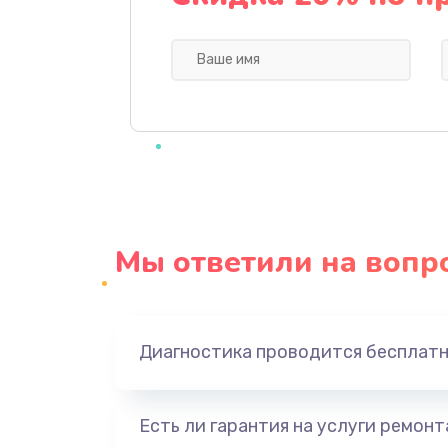
Профилактическая чистка
Прошивка BIOS
Замена северного моста
Ремонт южного моста
Мы ответили на вопр
Замена батарейки BIOS
Настройка BIOS
Диагностика проводится бесплат
Ремонт цепи питания
Есть ли гарантия на услуги ремон
Замена видеоадаптера (видеок