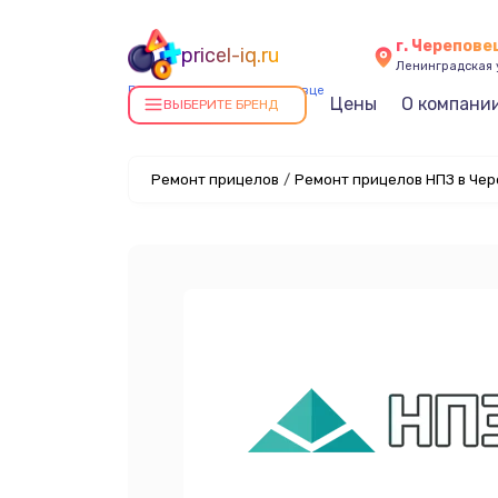
г. Черепове
pricel-iq.ru
Ленинградская у
Ремонт прицелов в Череповце
Цены
О компани
ВЫБЕРИТЕ БРЕНД
Ремонт прицелов
/
Ремонт прицелов НПЗ в Че