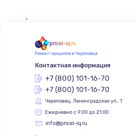
Замена сенсорного датчика
Замена сигнальной лампы
Замена системной платы
pricel-iq.ru
Ремонт прицелов в Череповце
Замена температурного датчик
Контактная информация
Замена электроконфорки
+7 (800) 101-16-70
+7 (800) 101-16-70
Техобслуживание
Череповец
,
 Ленинградская ул., 1
Установка / подключение / дем
Ежедневно с 9:00 до 21:00
info@pricel-iq.ru
Прошивка