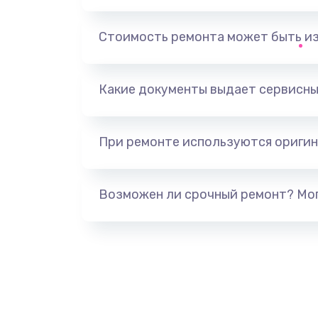
Замена, перепайка чипа
Стоимость ремонта может быть и
Замена HDMI-разъема
Какие документы выдает сервисны
Замена/Pемонт карбюратора
При ремонте используются оригин
Ремонт капиллярной трубки
Замена блока питания
Возможен ли срочный ремонт? Мог
Прошивка / разблокировка
Замена термостата
Замена реле