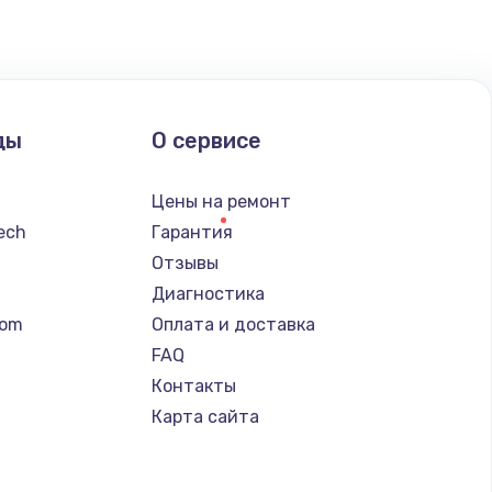
ать
ать
ды
О сервисе
ать
Цены на ремонт
ать
tech
Гарантия
Отзывы
ать
Диагностика
tom
Оплата и доставка
ать
FAQ
Контакты
ать
Карта сайта
ать