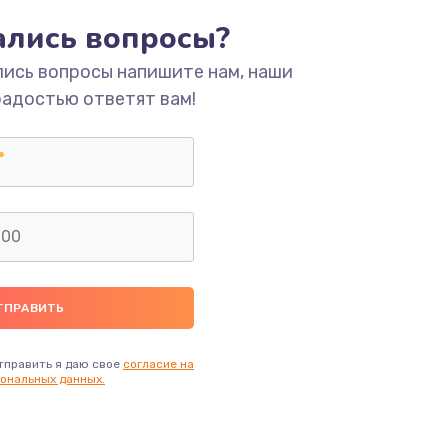
тались вопросы?
ать
лись вопросы напишите нам, наши
радостью ответят вам!
ать
ать
ать
ать
ать
тправить я даю свое
согласие на
ональных данных.
ать