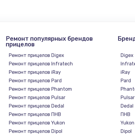
1300 руб.
Заказ
1200 руб.
Заказ
Ремонт популярных брендов
Брен
1500 руб.
Заказ
прицелов
Ремонт прицелов Digex
Digex
а
2500 руб.
Заказ
Ремонт прицелов Infratech
Infra
Ремонт прицелов iRay
iRay
1300 руб.
Заказ
Ремонт прицелов Pard
Pard
Ремонт прицелов Phantom
Phan
900 руб.
Заказ
Ремонт прицелов Pulsar
Pulsar
Ремонт прицелов Dedal
Dedal
онтаж
1300 руб.
Заказ
Ремонт прицелов ПНВ
ПНВ
Ремонт прицелов Yukon
Yukon
1400 руб.
Заказ
Ремонт прицелов Dipol
Dipol