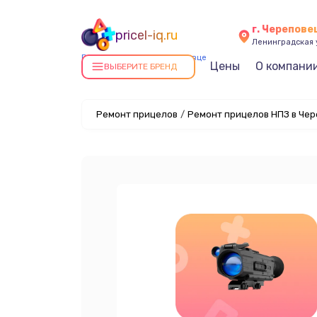
г. Черепове
pricel-iq.ru
Ленинградская у
Ремонт прицелов в Череповце
Цены
О компани
ВЫБЕРИТЕ БРЕНД
Ремонт прицелов
/
Ремонт прицелов НПЗ в Че