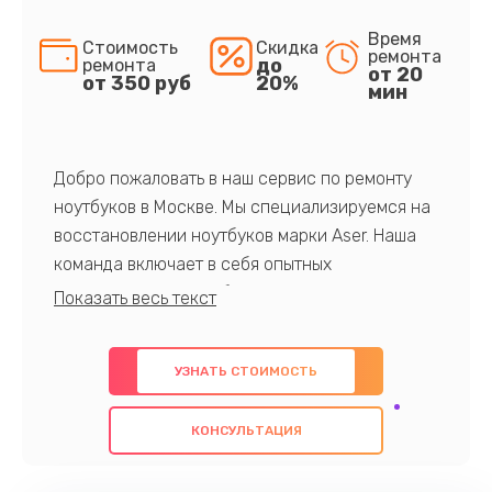
Время
Стоимость
Скидка
ремонта
до
ремонта
от 20
от 350 руб
20%
мин
Добро пожаловать в наш сервис по ремонту
ноутбуков в Москве. Мы специализируемся на
восстановлении ноутбуков марки Aser. Наша
команда включает в себя опытных
профессионалов с обширными знаниями и
многолетним опытом в данной области. Мы
предлагаем быстрый и качественный ремонт с
УЗНАТЬ СТОИМОСТЬ
использованием оригинальных компонентов, а
также гарантируем качество всех
КОНСУЛЬТАЦИЯ
проведенных работ. Наша цель - предоставить
клиентам надежное и профессиональное