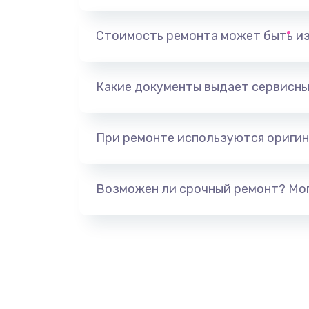
Замена, перепайка чипа
Стоимость ремонта может быть и
Замена HDMI-разъема
Какие документы выдает сервисны
Замена/Pемонт карбюратора
При ремонте используются оригин
Ремонт капиллярной трубки
Замена блока питания
Возможен ли срочный ремонт? Мог
Прошивка / разблокировка
Замена термостата
Замена реле