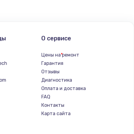
ать
ать
ды
О сервисе
ать
Цены на ремонт
ать
tech
Гарантия
Отзывы
ать
tom
Диагностика
Оплата и доставка
ать
FAQ
Контакты
ать
Карта сайта
ать