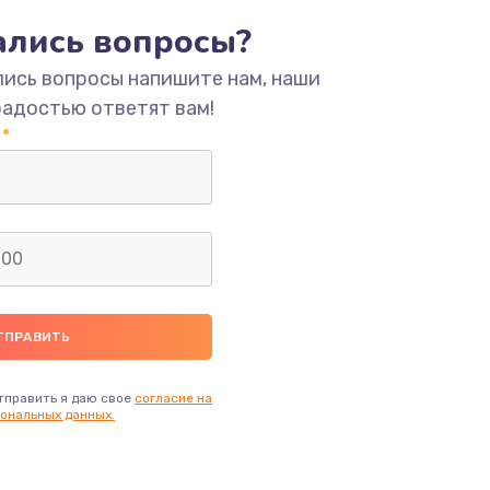
тались вопросы?
ать
лись вопросы напишите нам, наши
радостью ответят вам!
ать
ать
ать
ать
ать
тправить я даю свое
согласие на
ональных данных.
ать