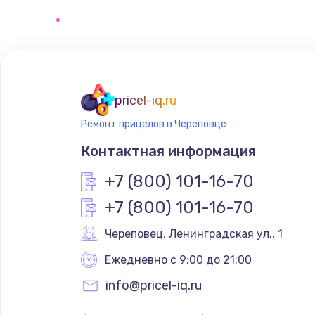
Замена сенсорного датчика
Замена сигнальной лампы
Замена системной платы
pricel-iq.ru
Ремонт прицелов в Череповце
Замена температурного датчик
Контактная информация
Замена электроконфорки
+7 (800) 101-16-70
+7 (800) 101-16-70
Техобслуживание
Череповец
,
 Ленинградская ул., 1
Установка / подключение / дем
Ежедневно с 9:00 до 21:00
info@pricel-iq.ru
Прошивка