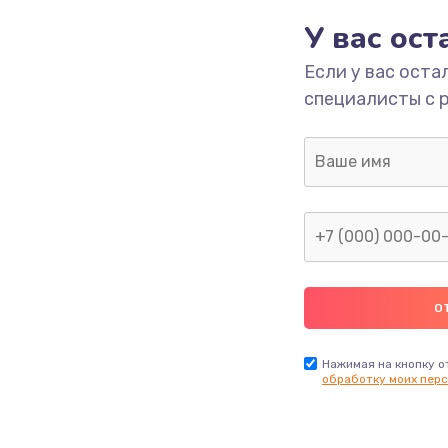
У вас ос
700 руб.
Заказ
Если у вас оста
специалисты с 
2500 руб.
Заказ
1400 руб.
Заказ
модуля
600 руб.
Заказ
1100 руб.
Заказ
900 руб.
Заказ
Нажимая на кнопку о
обработку моих перс
нфорки
900 руб.
Заказ