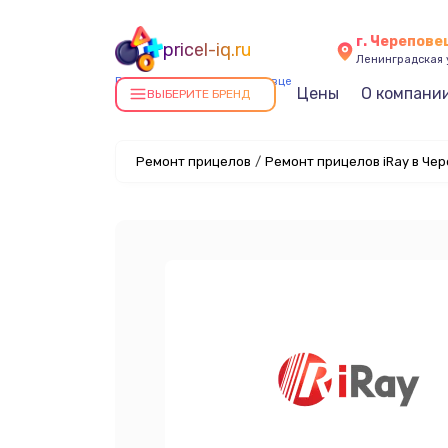
г. Черепове
pricel-iq.ru
Ленинградская у
Ремонт прицелов в Череповце
Цены
О компани
ВЫБЕРИТЕ БРЕНД
Ремонт прицелов
/
Ремонт прицелов iRay в Че