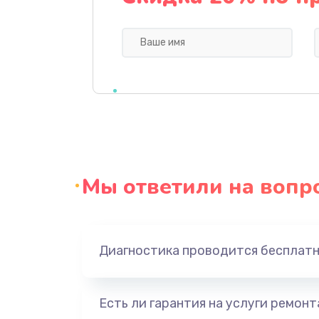
Профилактическая чистка
Прошивка BIOS
Замена северного моста
Ремонт южного моста
Мы ответили на вопр
Замена батарейки BIOS
Настройка BIOS
Диагностика проводится бесплат
Ремонт цепи питания
Есть ли гарантия на услуги ремон
Замена видеоадаптера (видеок