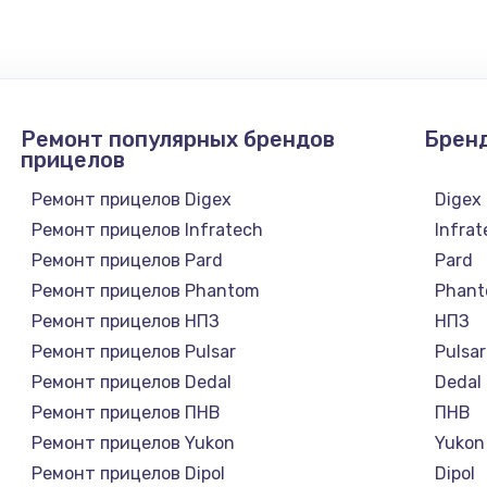
1300 руб.
Заказ
1200 руб.
Заказ
Ремонт популярных брендов
Брен
1500 руб.
Заказ
прицелов
Ремонт прицелов Digex
Digex
а
2500 руб.
Заказ
Ремонт прицелов Infratech
Infra
Ремонт прицелов Pard
Pard
1300 руб.
Заказ
Ремонт прицелов Phantom
Phan
Ремонт прицелов НПЗ
НПЗ
900 руб.
Заказ
Ремонт прицелов Pulsar
Pulsar
Ремонт прицелов Dedal
Dedal
онтаж
1300 руб.
Заказ
Ремонт прицелов ПНВ
ПНВ
Ремонт прицелов Yukon
Yukon
1400 руб.
Заказ
Ремонт прицелов Dipol
Dipol