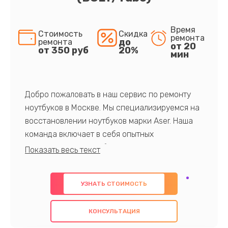
Время
Стоимость
Скидка
ремонта
до
ремонта
от 20
от 350 руб
20%
мин
Добро пожаловать в наш сервис по ремонту
ноутбуков в Москве. Мы специализируемся на
восстановлении ноутбуков марки Aser. Наша
команда включает в себя опытных
профессионалов с обширными знаниями и
многолетним опытом в данной области. Мы
предлагаем быстрый и качественный ремонт с
УЗНАТЬ СТОИМОСТЬ
использованием оригинальных компонентов, а
также гарантируем качество всех
КОНСУЛЬТАЦИЯ
проведенных работ. Наша цель - предоставить
клиентам надежное и профессиональное