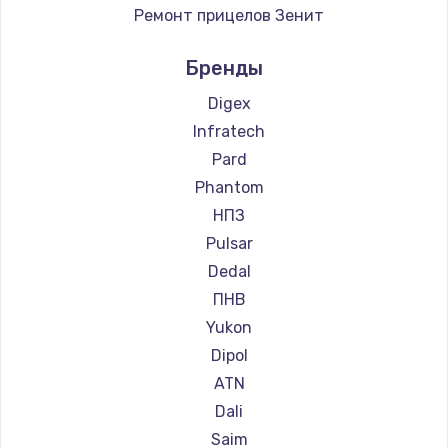
Ремонт прицелов Зенит
Ремонт прицелов Nikko
Бренды
Ремонт прицелов Artelv
Ремонт прицелов Hakko
Digex
Ремонт прицелов HALES
Infratech
Ремонт прицелов Leica
Pard
Ремонт прицелов Vector Optics
Phantom
Ремонт прицелов Carl Zeiss
НПЗ
Ремонт прицелов Zeiss
Pulsar
Ремонт прицелов AGM Global Vision
Dedal
Ремонт прицелов Pilad
ПНВ
Ремонт прицелов Arkon
Yukon
Ремонт прицелов ANYSMART
Dipol
Ремонт прицелов FLIR
ATN
Ремонт прицелов Venox
Dali
Ремонт прицелов Holosun
Saim