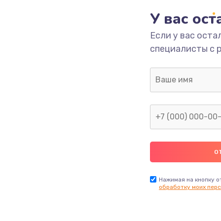
У вас ос
700 руб.
Заказ
Если у вас оста
специалисты с 
2500 руб.
Заказ
1400 руб.
Заказ
модуля
600 руб.
Заказ
1100 руб.
Заказ
900 руб.
Заказ
Нажимая на кнопку о
обработку моих перс
нфорки
900 руб.
Заказ