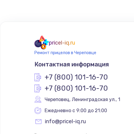
Замена сенсорного датчика
Замена сигнальной лампы
Замена системной платы
pricel-iq.ru
Ремонт прицелов в Череповце
Замена температурного датчик
Контактная информация
Замена электроконфорки
+7 (800) 101-16-70
+7 (800) 101-16-70
Техобслуживание
Череповец
,
 Ленинградская ул., 1
Установка / подключение / дем
Ежедневно с 9:00 до 21:00
info@pricel-iq.ru
Прошивка