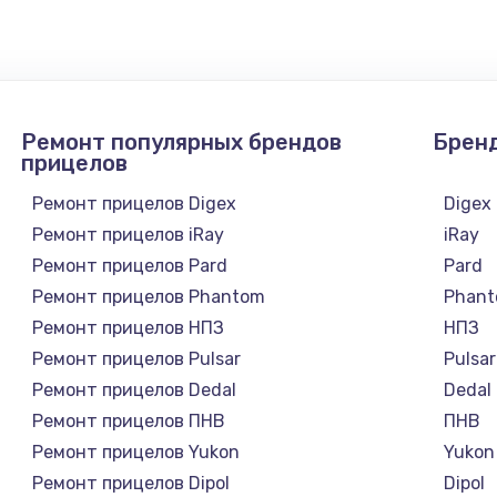
1300 руб.
Заказ
1200 руб.
Заказ
Ремонт популярных брендов
Брен
1500 руб.
Заказ
прицелов
Ремонт прицелов Digex
Digex
а
2500 руб.
Заказ
Ремонт прицелов iRay
iRay
Ремонт прицелов Pard
Pard
1300 руб.
Заказ
Ремонт прицелов Phantom
Phan
Ремонт прицелов НПЗ
НПЗ
900 руб.
Заказ
Ремонт прицелов Pulsar
Pulsar
Ремонт прицелов Dedal
Dedal
онтаж
1300 руб.
Заказ
Ремонт прицелов ПНВ
ПНВ
Ремонт прицелов Yukon
Yukon
1400 руб.
Заказ
Ремонт прицелов Dipol
Dipol