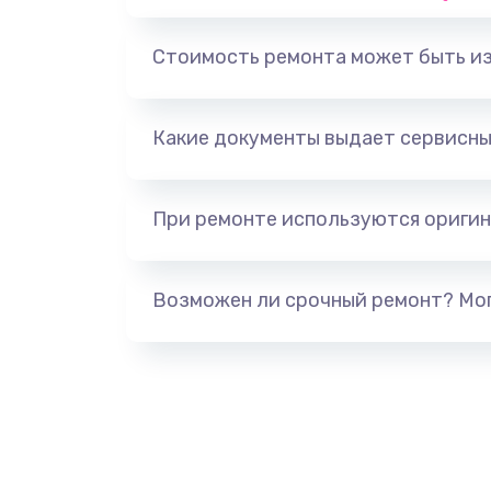
Замена, перепайка чипа
Стоимость ремонта может быть и
Замена HDMI-разъема
Какие документы выдает сервисны
Замена/Pемонт карбюратора
При ремонте используются оригин
Ремонт капиллярной трубки
Замена блока питания
Возможен ли срочный ремонт? Мог
Прошивка / разблокировка
Замена термостата
Замена реле