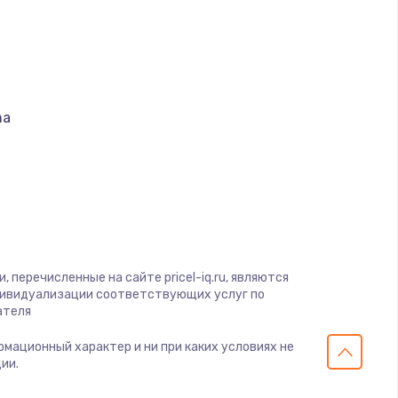
ать
ать
ать
na
ать
т
ать
ать
S
 перечисленные на сайте pricel-iq.ru, являются
дивидуализации соответствующих услуг по
ать
ателя
 Optics
eiss
ормационный характер и ни при каких условиях не
ать
ии.
obal Vision