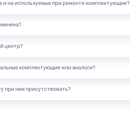
та и на используемые при ремонте комплектующие?
арты)
1800 руб.
Заказ
1300 руб.
Заказ
зменена?
650 руб.
Заказ
й центр?
1300 руб.
Заказ
альные комплектующие или аналоги?
400 руб.
Заказ
1000 руб.
Заказ
у при нем присутствовать?
900 руб.
Заказ
1200 руб.
Заказ