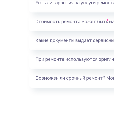
Есть ли гарантия на услуги ремон
Замена видеоадаптера (видеок
Замена, перепайка чипа
Стоимость ремонта может быть и
Замена HDMI-разъема
Какие документы выдает сервисны
Замена/Pемонт карбюратора
При ремонте используются оригин
Ремонт капиллярной трубки
Замена блока питания
Возможен ли срочный ремонт? Мог
Прошивка / разблокировка
Замена термостата