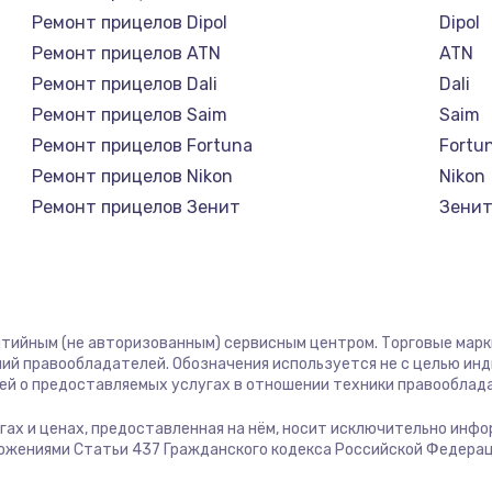
1400 руб.
Заказ
Ремонт прицелов Dipol
Dipol
Ремонт прицелов ATN
ATN
1400 руб.
Заказ
Ремонт прицелов Dali
Dali
Ремонт прицелов Saim
Saim
580 руб.
Заказ
Ремонт прицелов Fortuna
Fortu
Ремонт прицелов Nikon
Nikon
500 руб.
Заказ
Ремонт прицелов Зенит
Зени
Ремонт прицелов Nikko
Nikko
1000 руб.
Заказ
Ремонт прицелов Artelv
Artelv
Ремонт прицелов Hakko
Hakko
700 руб.
Заказ
Ремонт прицелов HALES
HALE
антийным (не авторизованным) сервисным центром. Торговые марки,
Ремонт прицелов Leica
Leica
ий правообладателей. Обозначения используется не с целью ин
600 руб.
Заказ
ей о предоставляемых услугах в отношении техники правооблад
Ремонт прицелов Vector Optics
Vector
Ремонт прицелов Carl Zeiss
Carl Z
слугах и ценах, предоставленная на нём, носит исключительно инф
850 руб.
Заказ
ожениями Статьи 437 Гражданского кодекса Российской Федерац
Ремонт прицелов Zeiss
Zeiss
Ремонт прицелов AGM Global Vision
AGM Gl