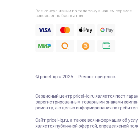
Прошивка
Все консультации по телефону в нашем сервисе
совершенно бесплатны
Ремонт платы электроники
Комплексная чистка
Замена датчиков
Замена шнура питания
© pricel-iq.ru
2026
— Ремонт прицелов.
Ремонт кнопки
Сервисный центр pricel-iq.ru является пост гар
зарегистрированным товарными знаками компан
Настройка
ремонту, а с целью информирования потребител
Сайт pricel-iq.ru, а также вся информация об у
Ремонт корпуса
является публичной офертой, определяемой пол