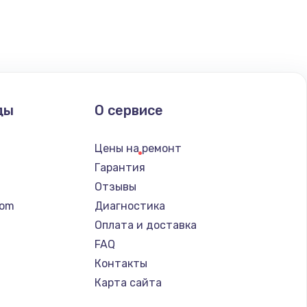
ать
ать
ать
ды
О сервисе
ать
Цены на ремонт
ать
Гарантия
Отзывы
ать
tom
Диагностика
Оплата и доставка
ать
FAQ
Контакты
ать
Карта сайта