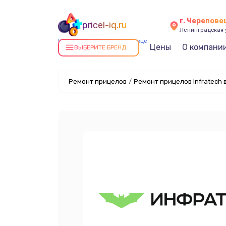
г. Черепове
pricel-iq.ru
Ленинградская у
Ремонт прицелов в Череповце
Цены
О компани
ВЫБЕРИТЕ БРЕНД
Ремонт прицелов
/
Ремонт прицелов Infratech 