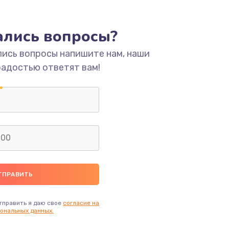
ать
тались вопросы?
ать
лись вопросы напишите нам, наши
радостью ответят вам!
ать
ать
ать
ать
ать
тправить я даю свое
согласие на
ональных данных.