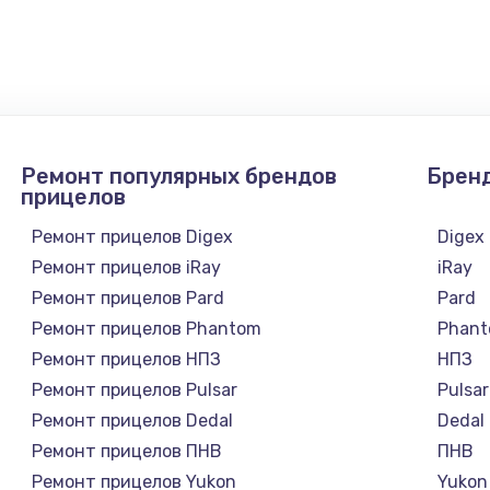
900 руб.
Заказ
1300 руб.
Заказ
1200 руб.
Заказ
Ремонт популярных брендов
Брен
1500 руб.
Заказ
прицелов
Ремонт прицелов Digex
Digex
а
2500 руб.
Заказ
Ремонт прицелов iRay
iRay
Ремонт прицелов Pard
Pard
1300 руб.
Заказ
Ремонт прицелов Phantom
Phan
Ремонт прицелов НПЗ
НПЗ
900 руб.
Заказ
Ремонт прицелов Pulsar
Pulsar
Ремонт прицелов Dedal
Dedal
онтаж
1300 руб.
Заказ
Ремонт прицелов ПНВ
ПНВ
Ремонт прицелов Yukon
Yukon