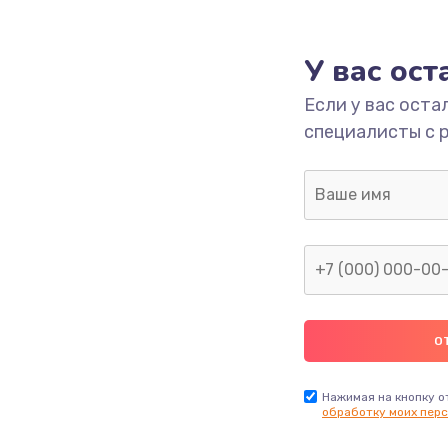
1000 руб.
Заказ
У вас ос
700 руб.
Заказ
Если у вас оста
специалисты с 
2500 руб.
Заказ
1400 руб.
Заказ
модуля
600 руб.
Заказ
1100 руб.
Заказ
900 руб.
Заказ
Нажимая на кнопку о
обработку моих перс
нфорки