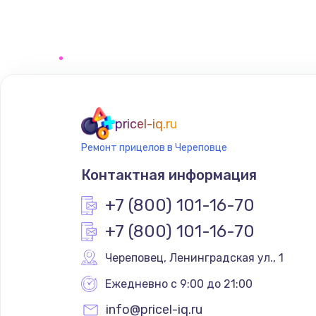
Замена сенсорного датчика
Замена сигнальной лампы
Замена системной платы
pricel-iq.ru
Ремонт прицелов в Череповце
Замена температурного датчик
Контактная информация
Замена электроконфорки
+7 (800) 101-16-70
+7 (800) 101-16-70
Техобслуживание
Череповец
,
 Ленинградская ул., 1
Установка / подключение / дем
Ежедневно с 9:00 до 21:00
info@pricel-iq.ru