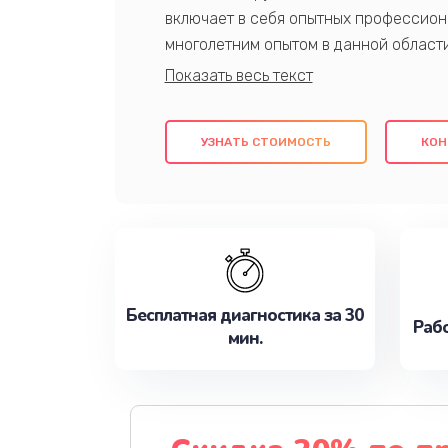
включает в себя опытных профессион
многолетним опытом в данной област
качественный ремонт с использовани
гарантируем качество всех проведенн
клиентам надежное и профессиональн
УЗНАТЬ СТОИМОСТЬ
КОН
потребности наилучшим образом. Не 
сейчас!
Бесплатная диагностика за 30
Рабо
мин.