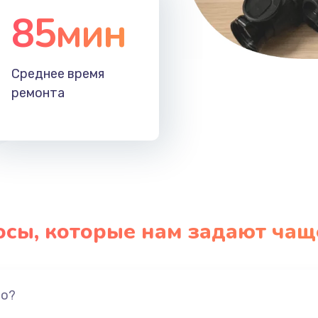
85мин
Среднее время
ремонта
осы, которые нам задают чащ
но?