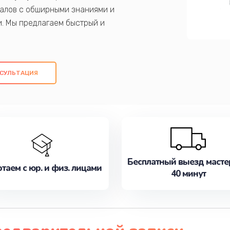
алов с обширными знаниями и
и. Мы предлагаем быстрый и
ем оригинальных компонентов, а также
ых работ. Наша цель - предоставить
ое обслуживание, удовлетворяя их
СУЛЬТАЦИЯ
медлите записаться на ремонт уже
Бесплатный выезд масте
таем с юр. и физ. лицами
40 минут