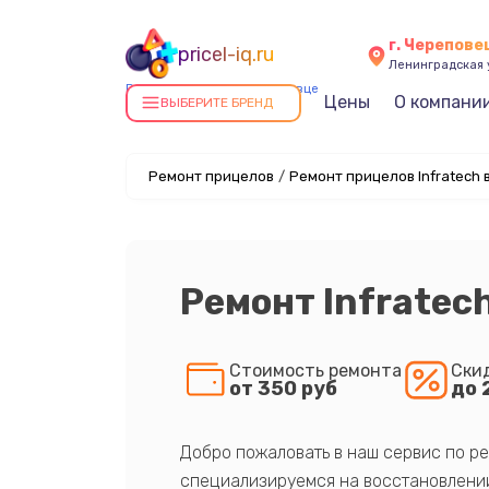
г. Черепове
pricel-iq.ru
Ленинградская у
Ремонт прицелов в Череповце
Цены
О компани
ВЫБЕРИТЕ БРЕНД
Ремонт прицелов
/
Ремонт прицелов Infratech 
Ремонт Infratech
Стоимость ремонта
Ски
от 350 руб
до 
Добро пожаловать в наш сервис по ре
специализируемся на восстановлении