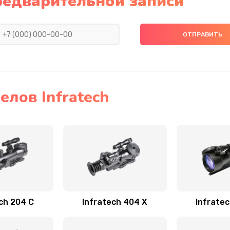
редварительной записи
лов Infratech
ch 204 С
Infratech 404 Х
Infrate