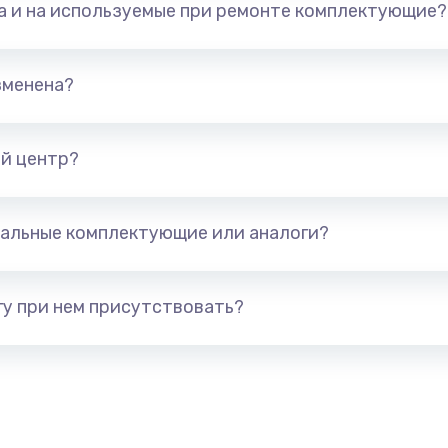
та и на используемые при ремонте комплектующие?
арты)
1800 руб.
Заказ
1300 руб.
Заказ
зменена?
650 руб.
Заказ
й центр?
1300 руб.
Заказ
альные комплектующие или аналоги?
400 руб.
Заказ
1000 руб.
Заказ
у при нем присутствовать?
900 руб.
Заказ
1200 руб.
Заказ