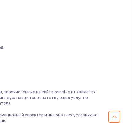
ать
ать
ать
na
ать
т
ать
ать
S
 перечисленные на сайте pricel-iq.ru, являются
дивидуализации соответствующих услуг по
ать
ателя
 Optics
eiss
ормационный характер и ни при каких условиях не
ать
ии.
obal Vision