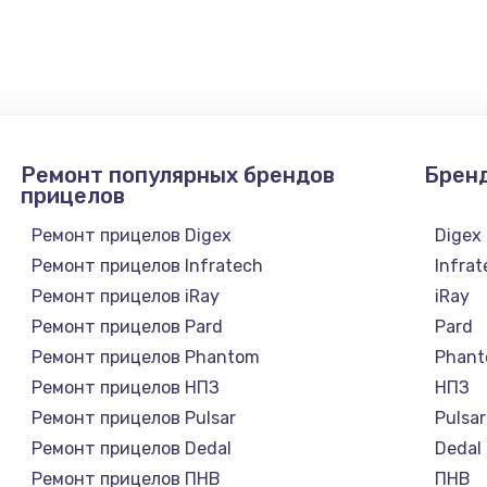
900 руб.
Заказ
1300 руб.
Заказ
1200 руб.
Заказ
Ремонт популярных брендов
Брен
1500 руб.
Заказ
прицелов
Ремонт прицелов Digex
Digex
а
2500 руб.
Заказ
Ремонт прицелов Infratech
Infra
Ремонт прицелов iRay
iRay
1300 руб.
Заказ
Ремонт прицелов Pard
Pard
Ремонт прицелов Phantom
Phan
900 руб.
Заказ
Ремонт прицелов НПЗ
НПЗ
Ремонт прицелов Pulsar
Pulsar
онтаж
1300 руб.
Заказ
Ремонт прицелов Dedal
Dedal
Ремонт прицелов ПНВ
ПНВ