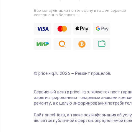
Прошивка
Все консультации по телефону в нашем сервисе
совершенно бесплатны
Ремонт платы электроники
Комплексная чистка
Замена датчиков
Замена шнура питания
© pricel-iq.ru
2026
— Ремонт прицелов.
Ремонт кнопки
Сервисный центр pricel-iq.ru является пост гар
зарегистрированным товарными знаками компан
Настройка
ремонту, а с целью информирования потребител
Сайт pricel-iq.ru, а также вся информация об у
Ремонт корпуса
является публичной офертой, определяемой пол