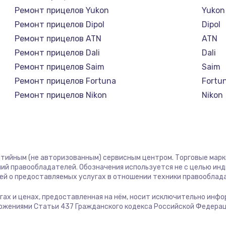
1400 руб.
Заказ
Ремонт прицелов Yukon
Yukon
Ремонт прицелов Dipol
Dipol
1400 руб.
Заказ
Ремонт прицелов ATN
ATN
Ремонт прицелов Dali
Dali
580 руб.
Заказ
Ремонт прицелов Saim
Saim
Ремонт прицелов Fortuna
Fortu
500 руб.
Заказ
Ремонт прицелов Nikon
Nikon
Ремонт прицелов Зенит
Зени
1000 руб.
Заказ
Ремонт прицелов Nikko
Nikko
Ремонт прицелов Artelv
Artelv
700 руб.
Заказ
Ремонт прицелов HALES
HALE
антийным (не авторизованным) сервисным центром. Торговые марки,
Ремонт прицелов Leica
Leica
ий правообладателей. Обозначения используется не с целью ин
600 руб.
Заказ
ей о предоставляемых услугах в отношении техники правооблад
Ремонт прицелов Vector Optics
Vector
Ремонт прицелов Carl Zeiss
Carl Z
слугах и ценах, предоставленная на нём, носит исключительно инф
850 руб.
Заказ
ожениями Статьи 437 Гражданского кодекса Российской Федерац
Ремонт прицелов Zeiss
Zeiss
Ремонт прицелов AGM Global Vision
AGM Gl