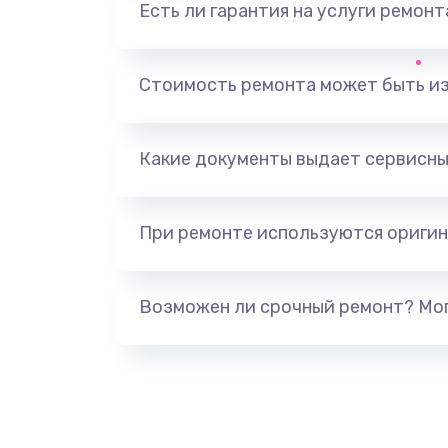
Есть ли гарантия на услуги ремон
Замена видеоадаптера (видеок
Замена, перепайка чипа
Стоимость ремонта может быть и
Замена HDMI-разъема
Какие документы выдает сервисны
Замена/Pемонт карбюратора
При ремонте используются оригин
Ремонт капиллярной трубки
Замена блока питания
Возможен ли срочный ремонт? Мог
Прошивка / разблокировка
Замена термостата