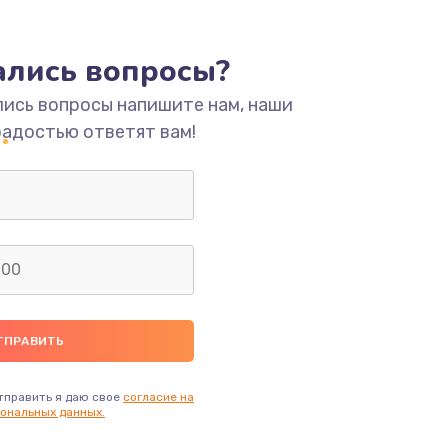
ать
тались вопросы?
ать
лись вопросы напишите нам, наши
радостью ответят вам!
ать
ать
ать
ать
ать
тправить я даю свое
согласие на
ональных данных.