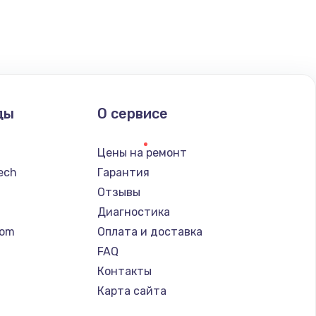
ать
ать
ать
ды
О сервисе
ать
Цены на ремонт
ать
tech
Гарантия
Отзывы
ать
Диагностика
tom
Оплата и доставка
ать
FAQ
Контакты
ать
Карта сайта