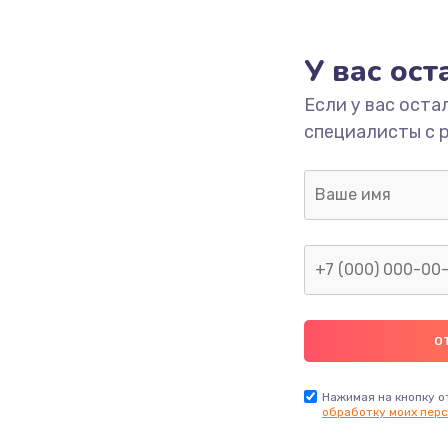
1000 руб.
Заказ
У вас ос
700 руб.
Заказ
Если у вас оста
специалисты с 
2500 руб.
Заказ
1400 руб.
Заказ
модуля
600 руб.
Заказ
1100 руб.
Заказ
900 руб.
Заказ
Нажимая на кнопку о
обработку моих перс
нфорки