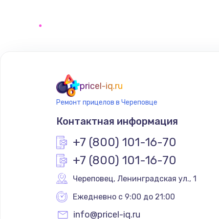
Замена сенсорного датчика
Замена сигнальной лампы
Замена системной платы
pricel-iq.ru
Ремонт прицелов в Череповце
Замена температурного датчик
Контактная информация
Замена электроконфорки
+7 (800) 101-16-70
+7 (800) 101-16-70
Техобслуживание
Череповец
,
 Ленинградская ул., 1
Установка / подключение / дем
Ежедневно с 9:00 до 21:00
info@pricel-iq.ru