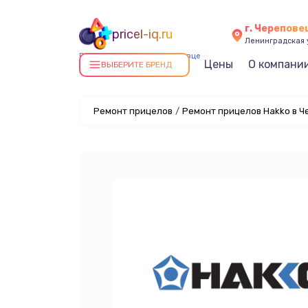
г. Черепове
pricel-iq.ru
Ленинградская у
Ремонт прицелов в Череповце
Цены
О компани
ВЫБЕРИТЕ БРЕНД
Ремонт прицелов
/
Ремонт прицелов Hakko в Ч