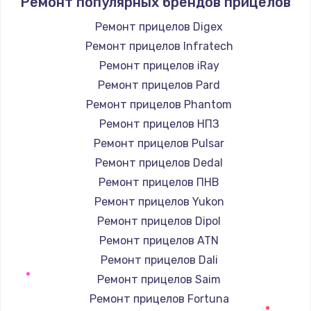
Ремонт популярных брендов прицелов
1400 руб.
Заказать
Ремонт прицелов Digex
Ремонт прицелов Infratech
Замена / ремонт электронного модуля
Ремонт прицелов iRay
управления
Ремонт прицелов Pard
600 руб.
Ремонт прицелов Phantom
Заказать
Ремонт прицелов НПЗ
Ремонт прицелов Pulsar
Замена конфорки
Ремонт прицелов Dedal
1100 руб.
Ремонт прицелов ПНВ
Заказать
Ремонт прицелов Yukon
Ремонт прицелов Dipol
Замена платы сенсора
Ремонт прицелов ATN
900 руб.
Ремонт прицелов Dali
Заказать
Ремонт прицелов Saim
Ремонт прицелов Fortuna
Замена регулятора режимов конфорки