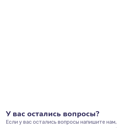
2500 руб.
Заказать
Замена видеоадаптера (видеокарты)
1800 руб.
Заказать
Замена, перепайка чипа
1300 руб.
Заказать
Замена HDMI-разъема
650 руб.
Заказать
У вас остались вопросы?
Если у вас остались вопросы напишите нам,
Замена/Pемонт карбюратора