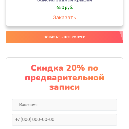
650 руб.
Заказать
Замена аккумулятора
ПОКАЗАТЬ ВСЕ УСЛУГИ
4000 руб.
Заказать
Замена материнской платы
Скидка 20% по
1100 руб.
предварительной
Заказать
записи
Замена масла
750 руб.
Заказать
Замена праймера