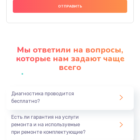
1000 руб.
Заказать
Ремонт материнской платы
4500 руб.
Мы ответили на вопросы,
Заказать
которые нам задают чаще
всего
Профилактическая чистка
1000 руб.
Заказать
Диагностика проводится
бесплатно?
Прошивка BIOS
1920 руб.
Есть ли гарантия на услуги
Заказать
ремонта и на используемые
при ремонте комплектующие?
Замена северного моста