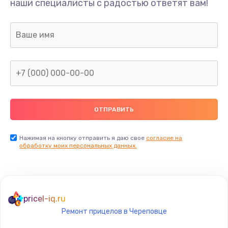
наши специалисты с радостью ответят вам!
1300 руб.
Заказать
Ремонт капиллярной трубки
400 руб.
Заказать
Замена блока питания
1000 руб.
Заказать
Нажимая на кнопку отправить я даю свое
согласие на
обработку моих персональных данных.
Прошивка / разблокировка
900 руб.
Заказать
pricel-iq.ru
Ремонт прицелов в Череповце
Замена термостата