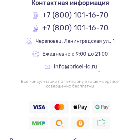
Контактная информация
1200 руб.
Заказать
+7 (800) 101-16-70
+7 (800) 101-16-70
Замена реле
1000 руб.
Череповец
,
 Ленинградская ул., 1
Заказать
Ежедневно с 9:00 до 21:00
Замена термопредохранителя
info@pricel-iq.ru
700 руб.
Заказать
Все консультации по телефону в нашем сервисе
совершенно бесплатны
Замена ТЭНа
2500 руб.
Заказать
Замена шнура