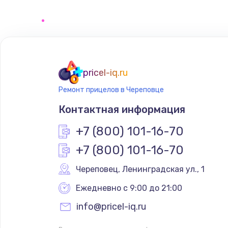
Замена сенсорного датчика
Замена сигнальной лампы
Замена системной платы
pricel-iq.ru
Ремонт прицелов в Череповце
Замена температурного датчик
Контактная информация
Замена электроконфорки
+7 (800) 101-16-70
+7 (800) 101-16-70
Техобслуживание
Череповец
,
 Ленинградская ул., 1
Установка / подключение / дем
Ежедневно с 9:00 до 21:00
info@pricel-iq.ru
Прошивка