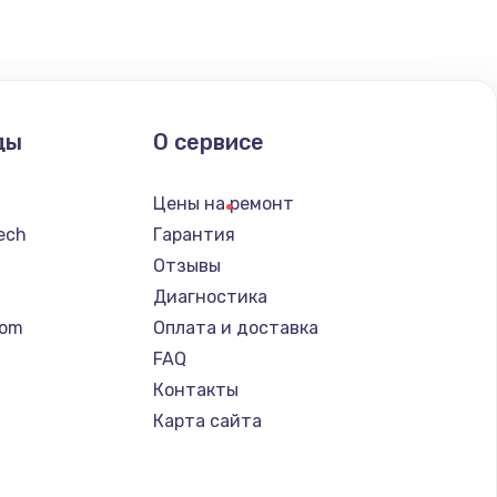
ать
ать
ды
О сервисе
ать
Цены на ремонт
ать
tech
Гарантия
Отзывы
ать
Диагностика
tom
Оплата и доставка
ать
FAQ
Контакты
ать
Карта сайта
ать