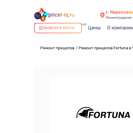
г. Черепове
pricel-iq.ru
Ленинградская у
Ремонт прицелов в Череповце
Цены
О компани
ВЫБЕРИТЕ БРЕНД
Ремонт прицелов
/
Ремонт прицелов Fortuna в