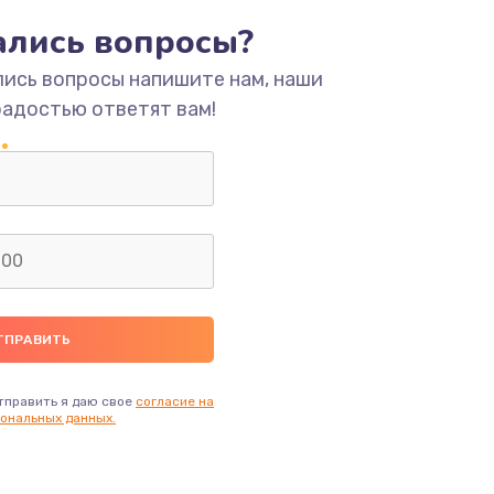
тались вопросы?
ать
лись вопросы напишите нам, наши
радостью ответят вам!
ать
ать
ать
ать
ать
тправить я даю свое
согласие на
ональных данных.
ать