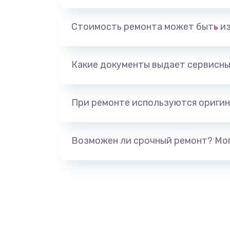
Замена, перепайка чипа
Стоимость ремонта может быть и
Замена HDMI-разъема
Какие документы выдает сервисны
Замена/Pемонт карбюратора
При ремонте используются оригин
Ремонт капиллярной трубки
Замена блока питания
Возможен ли срочный ремонт? Мог
Прошивка / разблокировка
Замена термостата
Замена реле