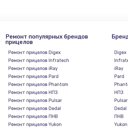
1300 руб.
Заказ
1200 руб.
Заказ
Ремонт популярных брендов
Брен
1500 руб.
Заказ
прицелов
Ремонт прицелов Digex
Digex
а
2500 руб.
Заказ
Ремонт прицелов Infratech
Infra
Ремонт прицелов iRay
iRay
1300 руб.
Заказ
Ремонт прицелов Pard
Pard
Ремонт прицелов Phantom
Phan
900 руб.
Заказ
Ремонт прицелов НПЗ
НПЗ
Ремонт прицелов Pulsar
Pulsar
онтаж
1300 руб.
Заказ
Ремонт прицелов Dedal
Dedal
Ремонт прицелов ПНВ
ПНВ
1400 руб.
Заказ
Ремонт прицелов Yukon
Yukon