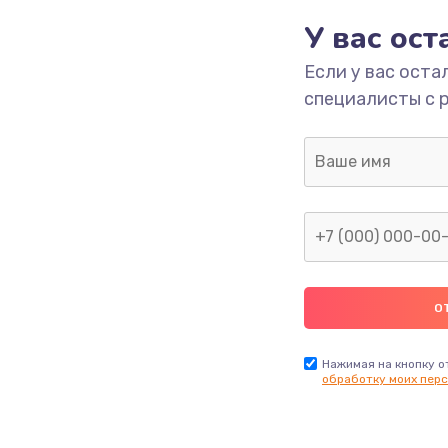
У вас ос
700 руб.
Заказ
Если у вас оста
специалисты с 
2500 руб.
Заказ
1400 руб.
Заказ
модуля
600 руб.
Заказ
1100 руб.
Заказ
900 руб.
Заказ
Нажимая на кнопку о
обработку моих перс
нфорки
900 руб.
Заказ