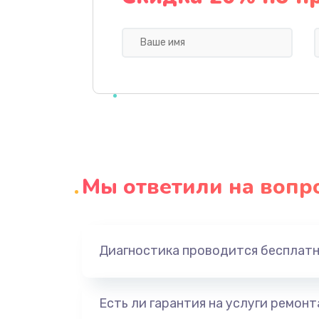
Профилактическая чистка
Прошивка BIOS
Замена северного моста
Ремонт южного моста
Мы ответили на вопр
Замена батарейки BIOS
Настройка BIOS
Диагностика проводится бесплат
Ремонт цепи питания
Есть ли гарантия на услуги ремон
Замена видеоадаптера (видеок