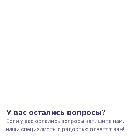
Заказать
Замена видеоадаптера (видеокарты)
1800 руб.
Заказать
Замена, перепайка чипа
1300 руб.
Заказать
Замена HDMI-разъема
650 руб.
Заказать
У вас остались вопросы?
Если у вас остались вопросы напишите нам,
Замена/Pемонт карбюратора
наши специалисты с радостью ответят вам!
1300 руб.