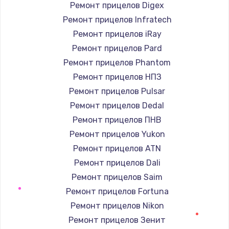
Заказать
Ремонт прицелов Digex
Ремонт прицелов Infratech
Замена / ремонт электронного модуля
Ремонт прицелов iRay
управления
Ремонт прицелов Pard
600 руб.
Ремонт прицелов Phantom
Заказать
Ремонт прицелов НПЗ
Ремонт прицелов Pulsar
Замена конфорки
Ремонт прицелов Dedal
1100 руб.
Ремонт прицелов ПНВ
Заказать
Ремонт прицелов Yukon
Ремонт прицелов ATN
Замена платы сенсора
Ремонт прицелов Dali
900 руб.
Ремонт прицелов Saim
Заказать
Ремонт прицелов Fortuna
Ремонт прицелов Nikon
Замена регулятора режимов конфорки
Ремонт прицелов Зенит
900 руб.