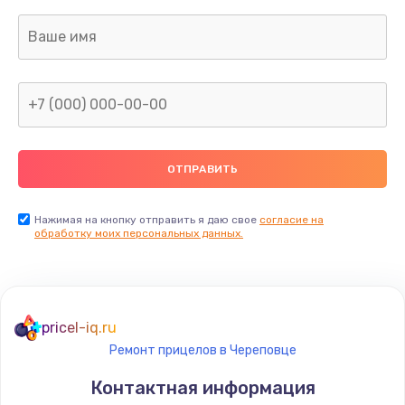
Заказать
Ремонт капиллярной трубки
400 руб.
Заказать
Замена блока питания
1000 руб.
Заказать
Нажимая на кнопку отправить я даю свое
согласие на
обработку моих персональных данных.
Прошивка / разблокировка
900 руб.
Заказать
pricel-iq.ru
Ремонт прицелов в Череповце
Замена термостата
Контактная информация
1200 руб.