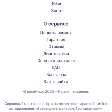
Ремонт прицелов Hikmicro
Nikon
Заказать
Ремонт прицелов IWT
Зенит
Ремонт прицелов Guide
Замена электроконфорки
Nikko
О сервисе
Ремонт прицелов NNPO
1300 руб.
Artelv
Ремонт прицелов Taigan
Hakko
Заказать
Цены на ремонт
Ремонт прицелов Thermal Scope
HALES
Гарантия
Ремонт прицелов ConoTech
Техобслуживание
Leica
Отзывы
Ремонт прицелов Легат
900 руб.
Vector Optics
Диагностика
Ремонт прицелов Athlon
Carl Zeiss
Заказать
Оплата и доставка
Zeiss
FAQ
Установка / подключение / демонтаж
AGM Global Vision
Контакты
1300 руб.
Pilad
Карта сайта
Arkon
Заказать
© pricel-iq.ru
2026
— Ремонт прицелов.
ANYSMART
Прошивка
FLIR
Сервисный центр pricel-iq.ru является пост гарантийным (не
1400 руб.
Venox
авторизованным) сервисным центром. Торговые марки,