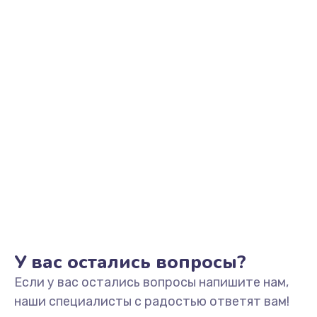
Заказать
Замена видеоадаптера (видеокарты)
1800 руб.
Заказать
Замена, перепайка чипа
1300 руб.
Заказать
Замена HDMI-разъема
650 руб.
Заказать
У вас остались вопросы?
Если у вас остались вопросы напишите нам,
Замена/Pемонт карбюратора
наши специалисты с радостью ответят вам!
1300 руб.