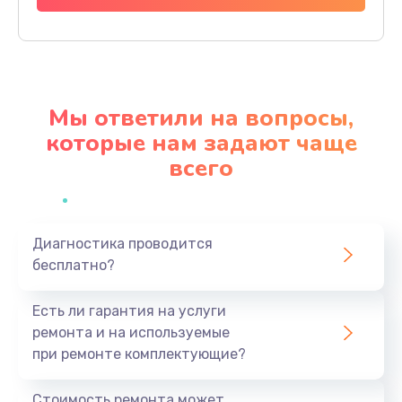
Заказать
Ремонт материнской платы
4500 руб.
Мы ответили на вопросы,
Заказать
которые нам задают чаще
всего
Профилактическая чистка
1000 руб.
Заказать
Диагностика проводится
бесплатно?
Прошивка BIOS
1920 руб.
Есть ли гарантия на услуги
Заказать
ремонта и на используемые
при ремонте комплектующие?
Замена северного моста
1440 руб.
Стоимость ремонта может