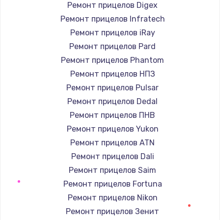
Заказать
Ремонт прицелов Digex
Ремонт прицелов Infratech
Замена / ремонт электронного модуля
Ремонт прицелов iRay
управления
Ремонт прицелов Pard
600 руб.
Ремонт прицелов Phantom
Заказать
Ремонт прицелов НПЗ
Ремонт прицелов Pulsar
Замена конфорки
Ремонт прицелов Dedal
1100 руб.
Ремонт прицелов ПНВ
Заказать
Ремонт прицелов Yukon
Ремонт прицелов ATN
Замена платы сенсора
Ремонт прицелов Dali
900 руб.
Ремонт прицелов Saim
Заказать
Ремонт прицелов Fortuna
Ремонт прицелов Nikon
Замена регулятора режимов конфорки
Ремонт прицелов Зенит
900 руб.