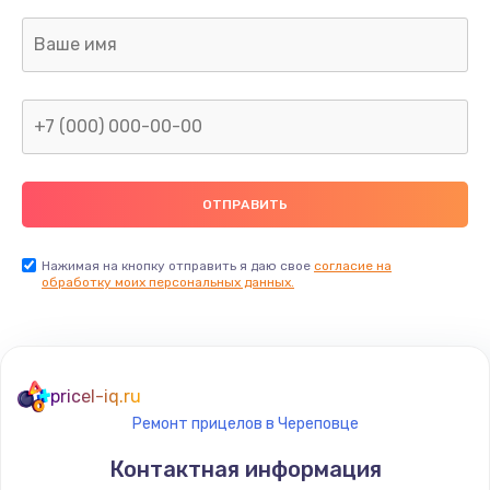
Заказать
Ремонт капиллярной трубки
400 руб.
Заказать
Замена блока питания
1000 руб.
Заказать
Нажимая на кнопку отправить я даю свое
согласие на
обработку моих персональных данных.
Прошивка / разблокировка
900 руб.
Заказать
pricel-iq.ru
Ремонт прицелов в Череповце
Замена термостата
Контактная информация
1200 руб.