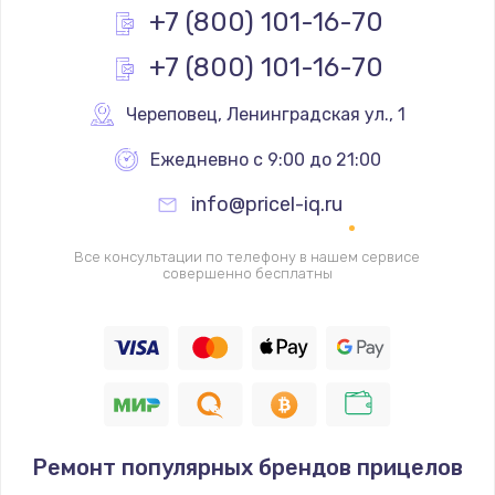
Заказать
+7 (800) 101-16-70
+7 (800) 101-16-70
Замена реле
1000 руб.
Череповец
,
 Ленинградская ул., 1
Заказать
Ежедневно с 9:00 до 21:00
Замена термопредохранителя
info@pricel-iq.ru
700 руб.
Заказать
Все консультации по телефону в нашем сервисе
совершенно бесплатны
Замена ТЭНа
2500 руб.
Заказать
Замена шнура
Ремонт популярных брендов прицелов
1400 руб.