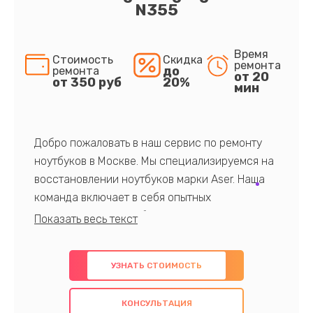
N355
Время
Стоимость
Скидка
ремонта
до
ремонта
от 20
от 350 руб
20%
мин
Добро пожаловать в наш сервис по ремонту
ноутбуков в Москве. Мы специализируемся на
восстановлении ноутбуков марки Aser. Наша
команда включает в себя опытных
профессионалов с обширными знаниями и
многолетним опытом в данной области. Мы
предлагаем быстрый и качественный ремонт с
УЗНАТЬ СТОИМОСТЬ
использованием оригинальных компонентов, а
также гарантируем качество всех
КОНСУЛЬТАЦИЯ
проведенных работ. Наша цель - предоставить