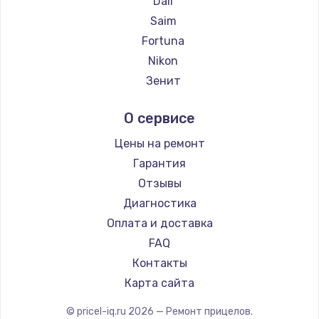
Dali
Ремонт прицелов Holosun
Saim
Ремонт прицелов MAKdot
Fortuna
Ремонт прицелов Hikmicro
Nikon
Ремонт прицелов IWT
Зенит
Ремонт прицелов Guide
Nikko
О сервисе
Ремонт прицелов NNPO
Artelv
Ремонт прицелов Taigan
Hakko
Цены на ремонт
Ремонт прицелов Thermal Scope
HALES
Гарантия
Ремонт прицелов ConoTech
Leica
Отзывы
Ремонт прицелов Легат
Vector Optics
Диагностика
Ремонт прицелов Athlon
Carl Zeiss
Оплата и доставка
Zeiss
FAQ
AGM Global Vision
Контакты
Pilad
Карта сайта
Arkon
© pricel-iq.ru
2026
— Ремонт прицелов.