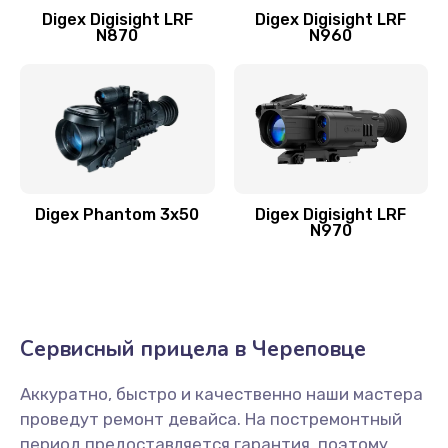
Digex Digisight LRF
Digex Digisight LRF
N870
N960
Digex Phantom 3x50
Digex Digisight LRF
N970
Сервисный прицела в Череповце
Аккуратно, быстро и качественно наши мастера
проведут ремонт девайса. На постремонтный
период предоставляется гарантия, поэтому