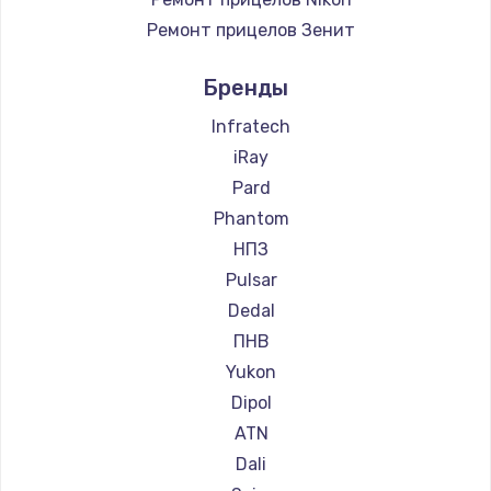
Ремонт прицелов Зенит
Ремонт прицелов Nikko
Бренды
Ремонт прицелов Artelv
Ремонт прицелов Hakko
Infratech
Ремонт прицелов HALES
iRay
Ремонт прицелов Leica
Pard
Ремонт прицелов Vector Optics
Phantom
Ремонт прицелов Carl Zeiss
НПЗ
Ремонт прицелов Zeiss
Pulsar
Ремонт прицелов AGM Global Vision
Dedal
Ремонт прицелов Pilad
ПНВ
Ремонт прицелов Arkon
Yukon
Ремонт прицелов ANYSMART
Dipol
Ремонт прицелов FLIR
ATN
Ремонт прицелов Venox
Dali
Ремонт прицелов Holosun