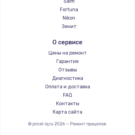
Saim
Ремонт прицелов MAKdot
Fortuna
Ремонт прицелов Hikmicro
Nikon
Ремонт прицелов IWT
Зенит
Ремонт прицелов Guide
Nikko
О сервисе
Ремонт прицелов NNPO
Artelv
Ремонт прицелов Taigan
Hakko
Цены на ремонт
Ремонт прицелов Thermal Scope
HALES
Гарантия
Ремонт прицелов ConoTech
Leica
Отзывы
Ремонт прицелов Легат
Vector Optics
Диагностика
Ремонт прицелов Athlon
Carl Zeiss
Оплата и доставка
Zeiss
FAQ
AGM Global Vision
Контакты
Pilad
Карта сайта
Arkon
© pricel-iq.ru
2026
— Ремонт прицелов.
ANYSMART