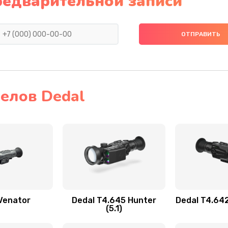
редварительной записи
елов Dedal
Venator
Dedal T4.645 Hunter
Dedal T4.64
(5.1)