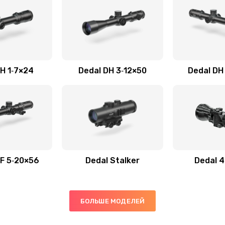
H 1‑7×24
Dedal DH 3‑12×50
Dedal DH
F 5‑20×56
Dedal Stalker
Dedal 
БОЛЬШЕ МОДЕЛЕЙ