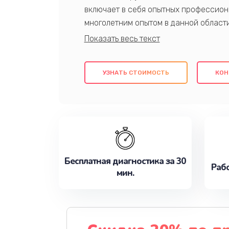
включает в себя опытных профессион
многолетним опытом в данной област
качественный ремонт с использовани
гарантируем качество всех проведенн
клиентам надежное и профессиональн
УЗНАТЬ СТОИМОСТЬ
КОН
потребности наилучшим образом. Не 
сейчас!
Бесплатная диагностика за 30
Рабо
мин.