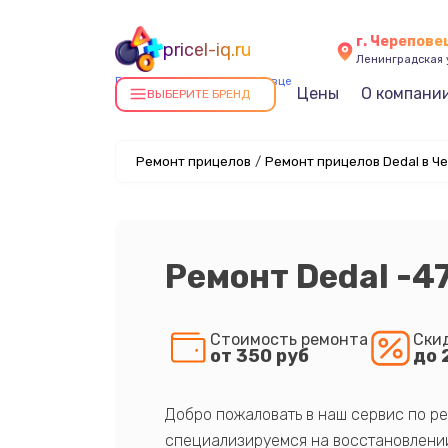
г. Черепове
pricel-iq.ru
Ленинградская у
Ремонт прицелов в Череповце
Цены
О компани
ВЫБЕРИТЕ БРЕНД
Ремонт прицелов
/
Ремонт прицелов Dedal в Ч
Ремонт Dedal -4
Стоимость ремонта
Ски
от 350 руб
до 
Добро пожаловать в наш сервис по ре
специализируемся на восстановлении