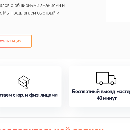
алов с обширными знаниями и
и. Мы предлагаем быстрый и
ем оригинальных компонентов, а также
ых работ. Наша цель - предоставить
ое обслуживание, удовлетворяя их
СУЛЬТАЦИЯ
медлите записаться на ремонт уже
Бесплатный выезд масте
таем с юр. и физ. лицами
40 минут