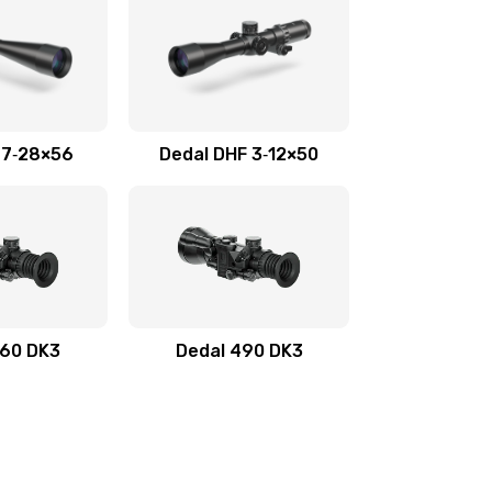
 7‑28×56
Dedal DHF 3‑12×50
460 DK3
Dedal 490 DK3