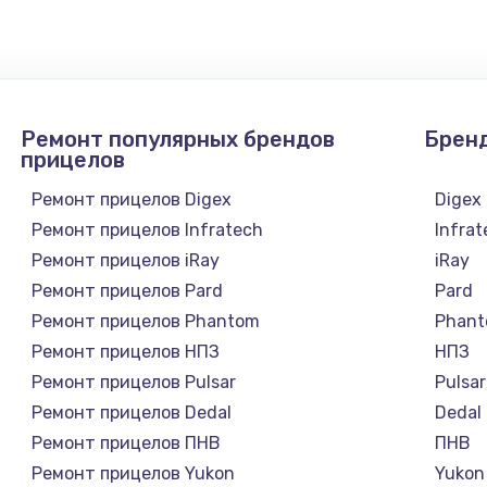
1300 руб.
Заказ
1200 руб.
Заказ
Ремонт популярных брендов
Брен
1500 руб.
Заказ
прицелов
Ремонт прицелов Digex
Digex
а
2500 руб.
Заказ
Ремонт прицелов Infratech
Infra
Ремонт прицелов iRay
iRay
1300 руб.
Заказ
Ремонт прицелов Pard
Pard
Ремонт прицелов Phantom
Phan
900 руб.
Заказ
Ремонт прицелов НПЗ
НПЗ
Ремонт прицелов Pulsar
Pulsar
онтаж
1300 руб.
Заказ
Ремонт прицелов Dedal
Dedal
Ремонт прицелов ПНВ
ПНВ
1400 руб.
Заказ
Ремонт прицелов Yukon
Yukon