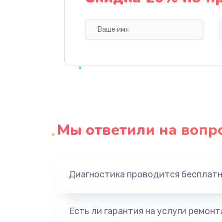
Профилактическая чистка
Прошивка BIOS
Замена северного моста
Ремонт южного моста
Мы ответили на вопр
Замена батарейки BIOS
Настройка BIOS
Диагностика проводится бесплат
Ремонт цепи питания
Есть ли гарантия на услуги ремон
Замена видеоадаптера (видеок