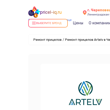
г. Черепове
pricel-iq.ru
Ленинградская у
Ремонт прицелов в Череповце
Цены
О компани
ВЫБЕРИТЕ БРЕНД
Ремонт прицелов
/
Ремонт прицелов Artelv в Ч