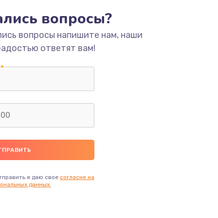
тались вопросы?
ать
лись вопросы напишите нам, наши
радостью ответят вам!
ать
ать
ать
ать
ать
тправить я даю свое
согласие на
ональных данных.
ать