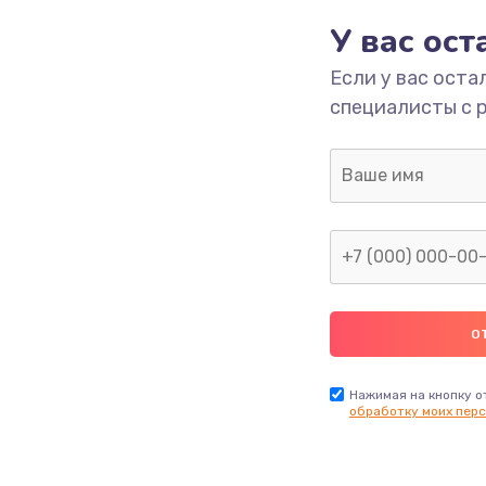
У вас ос
700 руб.
Заказ
Если у вас оста
специалисты с 
2500 руб.
Заказ
1400 руб.
Заказ
модуля
600 руб.
Заказ
1100 руб.
Заказ
900 руб.
Заказ
Нажимая на кнопку о
обработку моих перс
нфорки
900 руб.
Заказ