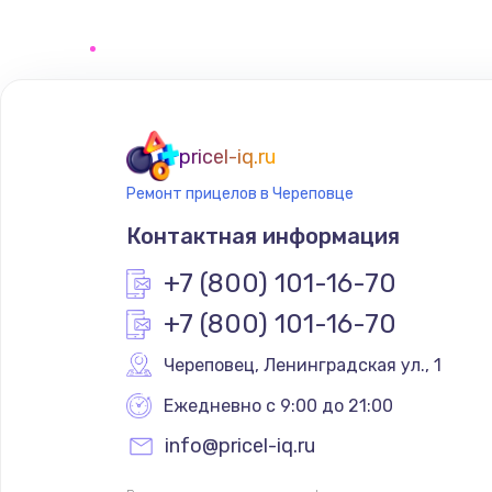
Замена сенсорного датчика
Замена сигнальной лампы
Замена системной платы
pricel-iq.ru
Ремонт прицелов в Череповце
Замена температурного датчик
Контактная информация
Замена электроконфорки
+7 (800) 101-16-70
+7 (800) 101-16-70
Техобслуживание
Череповец
,
 Ленинградская ул., 1
Установка / подключение / дем
Ежедневно с 9:00 до 21:00
info@pricel-iq.ru
Прошивка