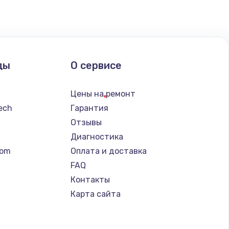
ать
ать
ды
О сервисе
ать
Цены на ремонт
ать
tech
Гарантия
Отзывы
ать
Диагностика
tom
Оплата и доставка
ать
FAQ
Контакты
ать
Карта сайта
ать