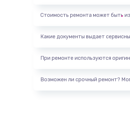
Замена, перепайка чипа
Стоимость ремонта может быть и
Замена HDMI-разъема
Какие документы выдает сервисны
Замена/Pемонт карбюратора
При ремонте используются оригин
Ремонт капиллярной трубки
Замена блока питания
Возможен ли срочный ремонт? Мог
Прошивка / разблокировка
Замена термостата
Замена реле