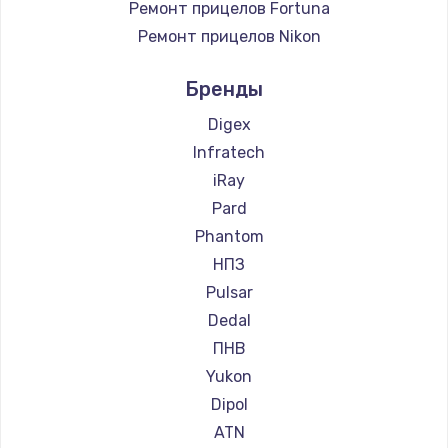
Ремонт прицелов Fortuna
Ремонт прицелов Nikon
Ремонт прицелов Зенит
Бренды
Ремонт прицелов Nikko
Ремонт прицелов Hakko
Digex
Ремонт прицелов HALES
Infratech
Ремонт прицелов Leica
iRay
Ремонт прицелов Vector Optics
Pard
Ремонт прицелов Carl Zeiss
Phantom
Ремонт прицелов Zeiss
НПЗ
Ремонт прицелов AGM Global Vision
Pulsar
Ремонт прицелов Pilad
Dedal
Ремонт прицелов Arkon
ПНВ
Ремонт прицелов ANYSMART
Yukon
Ремонт прицелов FLIR
Dipol
Ремонт прицелов Venox
ATN