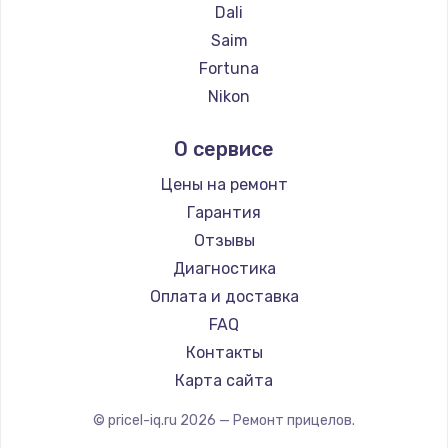
Ремонт прицелов Holosun
Dali
Ремонт прицелов MAKdot
Saim
Ремонт прицелов Hikmicro
Fortuna
Ремонт прицелов IWT
Nikon
Ремонт прицелов Guide
Зенит
О сервисе
Ремонт прицелов NNPO
Nikko
Ремонт прицелов Taigan
Hakko
Цены на ремонт
Ремонт прицелов Thermal Scope
HALES
Гарантия
Ремонт прицелов ConoTech
Leica
Отзывы
Ремонт прицелов Легат
Vector Optics
Диагностика
Ремонт прицелов Athlon
Carl Zeiss
Оплата и доставка
Zeiss
FAQ
AGM Global Vision
Контакты
Pilad
Карта сайта
Arkon
© pricel-iq.ru
2026
— Ремонт прицелов.
ANYSMART