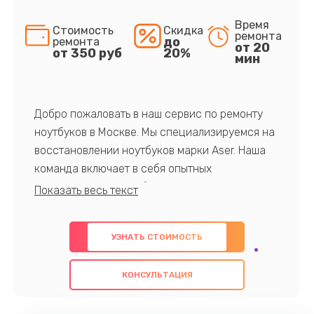
Время
Стоимость
Скидка
ремонта
до
ремонта
от 20
от 350 руб
20%
мин
Добро пожаловать в наш сервис по ремонту
ноутбуков в Москве. Мы специализируемся на
восстановлении ноутбуков марки Aser. Наша
команда включает в себя опытных
профессионалов с обширными знаниями и
многолетним опытом в данной области. Мы
предлагаем быстрый и качественный ремонт с
УЗНАТЬ СТОИМОСТЬ
использованием оригинальных компонентов, а
также гарантируем качество всех
КОНСУЛЬТАЦИЯ
проведенных работ. Наша цель - предоставить
клиентам надежное и профессиональное